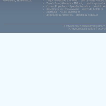
Powered by Hotelsline.gr:
Παξοί, το διαμάντι του Ιονίου:
paxos-island-hotels.
Παλιός Αγιος Αθανάσιος Πέλλας:
palaiosagiosatha
Ορεινή Κορινθία και Τρίκαλα Κορινθίας:
trikalakori
Καλάβρυτα και Ορεινή Αχαϊα:
kalavryta-hotels.gr
Καστοριά:
hotels-kastoria.gr
Ελαφόνησος Λακωνίας:
elafonisos-hotels.gr
Το σύνολο του περιεχομένου και των 
Απαγορεύεται η χρήση ή επανεκ