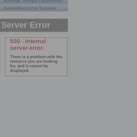
Χιονοδρ. Κέντρο Περτουλίου
Διασκέδαση στα Τρίκαλα