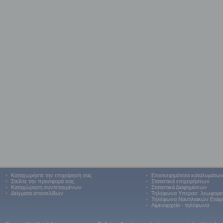
•
Καταχωρήστε την επιχείρησή σας
•
Επισκεψιμότητα καταλυμάτω
•
Στείλτε την προσφορά σας
•
Στατιστικά επιχειρήσεων
•
Καταχώρηση συντεταγμένων
•
Στατιστικά Διαφημίσεων
•
Δείγματα ιστοσελίδων
•
Τηλέφωνα Υπερασ. λεωφορε
•
Τηλέφωνα Ναυτιλιακών Εταιρ
•
Λιμεναρχεία - τηλέφωνα