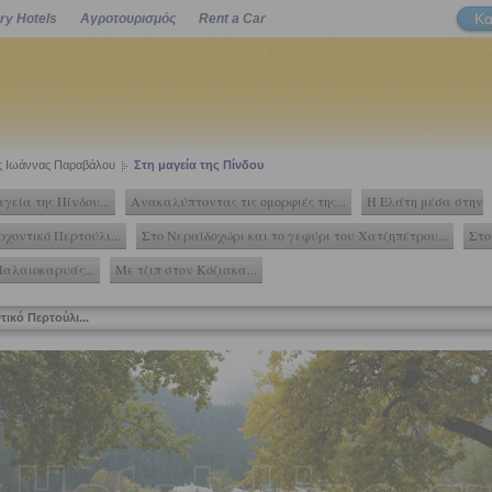
Κα
ry Hotels
Αγροτουρισμός
Rent a Car
Powered by
ης Ιωάννας Παραβάλου
Στη μαγεία της Πίνδου
γεία της Πίνδου...
Ανακαλύπτοντας τις ομορφιές της...
Η Ελάτη μέσα στην
ρχοντικό Περτούλι...
Στο Νεραϊδοχώρι και το γεφύρι του Χατζηπέτρου...
Στο
Παλαιοκαρυάς...
Με τζιπ στον Κόζιακα...
ικό Περτούλι...