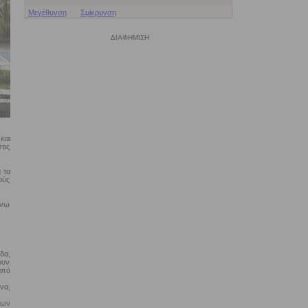
Μεγέθυνση
Σμίκρυνση
ΔΙΑΦΗΜΙΣΗ
και
τις
 τα
ούς
άνω
δα,
ουν
από
να,
των