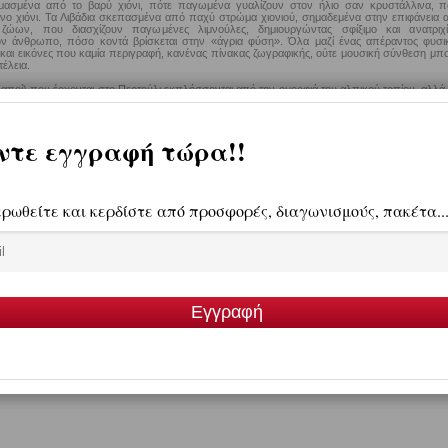
ασμένα από το βαρύ χιόνι, πότε παγωμένα γυαλίζουν στον ήλιο σαν κρυστάλλινα, π
νο χιόνι. Τα Λιβάδια σκεπασμένα από παχύ στρώμα χιονιού, σημαδεμένα στην επιφάνεια 
ζώων, που διασχίζουν παγωμένες λιμνούλες, δημιουργώντας σφίξιμο και ανατριχί
ον άνθρωπο, πόσο κοντά βρίσκεται στην «άγρια φύση». Όλα μαζί ένας απέραντος φυσι
 και εικόνες που καμία περιγραφή, κανένας πίνακας ζωγραφικής, ούτε μουσική σύνθεση μπο
έλεια.
δαποί) που έρχονται στο Περτούλι εκπλήσσονται από την ομορφιά του αλπικού τοπίου, αλλά 
ν Ελλάδα μόνο για τα νησιά και τις ακτές. Το βέβαιο είναι ότι ο επισκέπτης παίρνει μαζί 
και μεγάλη Ανάσα Ζωής!
Απόσπασμα από το
Αφιέρωμα στο Περτο
στο Περτούλι, μπορείτε να κλείσετε δωμάτιο σε κάποιο από τα ξενοδοχεία και καταλύματα.
ουν επιχειρήσεις διαμονής (ξενοδοχεία, ενοικιαζόμενα δωμάτια, παραδοσιακοί ξενώνες κλπ
νοποιήσουν κάθε απαίτηση για μια ευχάριστη και απολαυστική παραμονή.
Λίστα με ξενοδοχ
είτε να δείτε παρακάτω.
 σας στο νομό Τρικάλων
θα βρείτε πολλές επιχειρήσεις εστίασης και διασκέδασης (εστιατόρ
κέντρα διασκέδασης, κλαμπ, μπαρ κλπ.), παραδοσιακά αλλά και σύγχρονα, με άρι
ικιλία προϊόντων και υπηρεσιών, που θα δικαιώσουν την όποια επιλογή σας.
οτάσεις διαμονής, διασκέδασης και αγορών στο νομό Τρικάλων