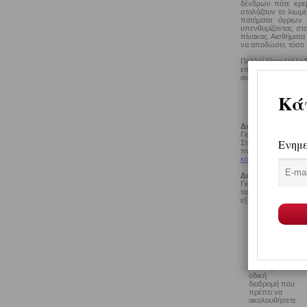
δένδρων πότε κρεμ
σταλάζουν το λιωμέ
πατήματα άγριων 
υπενθυμίζοντας στ
πίνακας. Αισθήματα
να αποδώσει, τόσο τ
Πολλοί ξένοι (αλλο
επειδή γνωρίζουν τη
ανεξίτηλες εικόνες 
Διαμονή
Για τη διαμονή σας 
Στο Περτούλι υπάρχ
που μπορούν να ικα
και καταλύματα
μπορ
Διασκέδαση
Για την
διασκέδασή
ταβέρνες, καφέ, 
εξυπηρέτηση και πο
Πρ