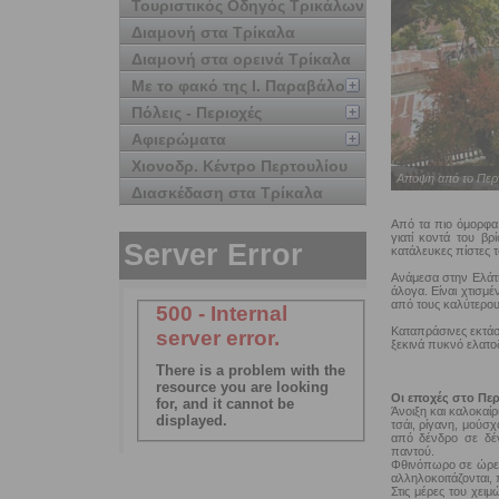
Τουριστικός Οδηγός Τρικάλων
Διαμονή στα Τρίκαλα
Διαμονή στα ορεινά Τρίκαλα
Με το φακό της Ι. Παραβάλου
Πόλεις - Περιοχές
Αφιερώματα
Χιονοδρ. Κέντρο Περτουλίου
Αποψη από το Περτ
Διασκέδαση στα Τρίκαλα
Από τα πιο όμορφα 
γιατί κοντά του βρ
κατάλευκες πίστες τ
Ανάμεσα στην Ελάτη
άλογα. Είναι χτισμ
από τους καλύτερου
Καταπράσινες εκτάσ
ξεκινά πυκνό ελατο
Οι εποχές στο Περ
Άνοιξη και καλοκαί
τσάι, ρίγανη, μούσ
από δένδρο σε δέ
παντού.
Φθινόπωρο σε ώρες 
αλληλοκοιτάζονται,
Στις μέρες του χει