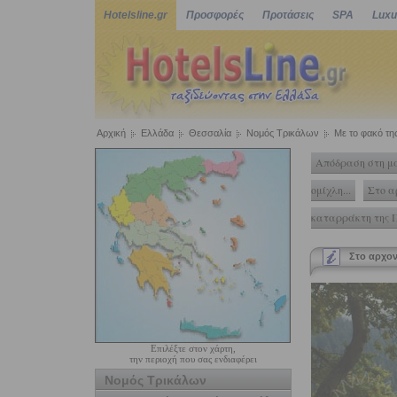
Hotelsline.gr
Προσφορές
Προτάσεις
SPA
Luxu
Αρχική
Ελλάδα
Θεσσαλία
Νομός Τρικάλων
Με το φακό τ
Απόδραση στη μα
ομίχλη...
Στο α
καταρράκτη της 
Στο αρχοντ
Επιλέξτε στον χάρτη,
την περιοχή που σας ενδιαφέρει
Νομός Τρικάλων