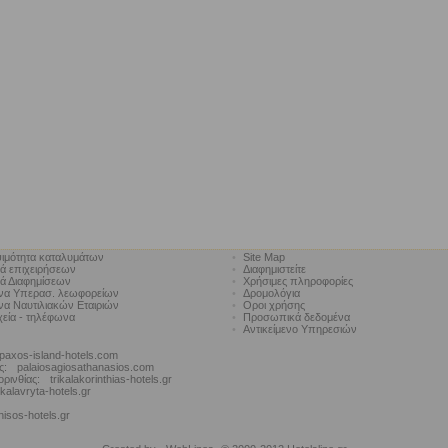
ιμότητα καταλυμάτων
•
Site Map
κά επιχειρήσεων
•
Διαφημιστείτε
κά Διαφημίσεων
•
Χρήσιμες πληροφορίες
να Υπερασ. λεωφορείων
•
Δρομολόγια
α Ναυτιλιακών Εταιριών
•
Οροι χρήσης
χεία - τηλέφωνα
•
Προσωπικά δεδομένα
•
Αντικείμενο Υπηρεσιών
paxos-island-hotels.com
ς:
palaiosagiosathanasios.com
ορινθίας:
trikalakorinthias-hotels.gr
kalavryta-hotels.gr
nisos-hotels.gr