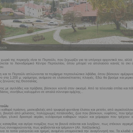
ούλι
χωριά της περιοχής είναι το Περτούλι, που ξεχωρίζει για τα υπέροχα αρχοντικά του, αλλά 
ίσκεται το Χιονοδρομικό Κέντρο Περτουλίου, όπου μπορεί να απολαύσει κανείς το σκι σ
ου.
 και το Περτούλι απλώνονται τα περίφημα περτουλιώτικα λιβάδια, όπου βόσκουν αμέριμνα
ένο στα 1.200 μ. υψόμετρο, ανάμεσα σε ελατοσκέπαστες πλαγιές. Εδώ θα βρούμε και μερικ
ς ξενώνες της Θεσσαλίας.
εις με αγελάδες και πρόβατα, βόσκουν κοντά στον οικισμό. Από τα τελευταία σπίτια και π
δάσος, συνήθως καλυμμένο σε απαλά σύννεφα ομίχλης...
τούλι
ρι καθαρό πράσινο, μοσκοβολιές από τρυφερά φυντάνια έλατου και ρετσίνι, από αγριολούλου
χο, βουητό από μέλισσες, πολύχρωμες πεταλούδες, ζώα που βόσκουν, νυφίτσες, που τρέχ
νδρο, γλυκό δροσερό αεράκι, κελάρυσμα καθαρών νερών και χείμαρροι που τρέχουν 
καταιγίδας και αγέρα «νομίζεις πως τα βουνά σείονται και λυγίζουν, πως στέκουν αγριεμέ
 πως συνοφρυώνονται, πως φοβούνται και τρέμουν» (Αλ. Χατζηγάκης).
μώνα το τοπίο γαληνεύει και ηρεμεί, αναμένει υπομονετικά την αναγέννησή του. Τα κλαδιά 