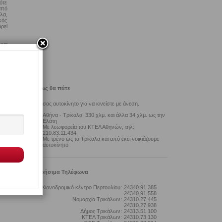
ότε
από
λα,
κός
ρεί
και
του
ύλι
Πως θα πάτε
.),
Με δικό σας αυτοκίνητο για να κινείστε με άνεση.
εία
Αθήνα - Τρίκαλα: 330 χλμ. και άλλα 34 χλμ. ως την
Ελάτη
Με λεωφορεία του ΚΤΕΛ Αθηνών, τηλ:
ια,
210.83.11.434
στη
Με τρένο ως τα Τρίκαλα και από εκεί νοικιάζουμε
αυτοκίνητο
Χρήσιμα Τηλέφωνα
Χιονοδρομικό κέντρο Περτουλίου:
24340.91.385
24340.91.558
Νομαρχία Τρικάλων:
24310.27.445
24310.27.938
Δήμος Τρικάλων:
24313.51.100
ΚΤΕΛ Τρικάλων:
24310.73.130