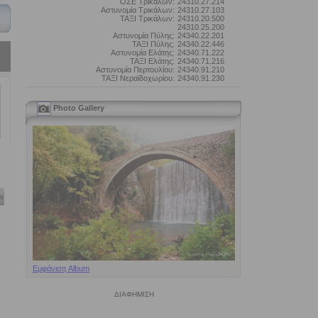
ΟΣΕ Τρικάλων:
24310.27.214
Αστυνομία Τρικάλων:
24310.27.103
ΤΑΞΙ Τρικάλων:
24310.20.500
24310.25.200
Αστυνομία Πύλης:
24340.22.201
ΤΑΞΙ Πύλης:
24340.22.446
Αστυνομία Ελάτης:
24340.71.222
ΤΑΞΙ Ελάτης:
24340.71.216
Αστυνομία Περτουλίου:
24340.91.210
ΤΑΞΙ Νεραϊδοχωρίου:
24340.91.230
Photo Gallery
ν
Εμφάνιση Album
ΔΙΑΦΗΜΙΣΗ