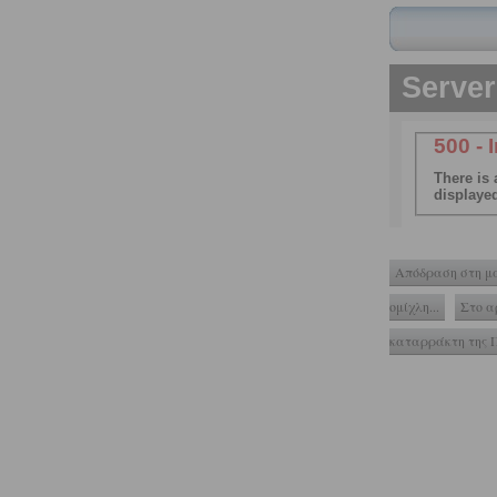
Απόδραση στη μα
ομίχλη...
Στο α
καταρράκτη της 