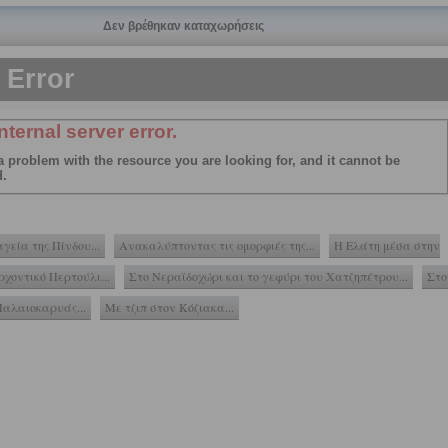
γεία της Πίνδου...
Ανακαλύπτοντας τις ομορφιές της...
Η Ελάτη μέσα στην
ρχοντικό Περτούλι...
Στο Νεραϊδοχώρι και το γεφύρι του Χατζηπέτρου...
Στο
Παλαιοκαρυάς...
Με τζιπ στον Κόζιακα...