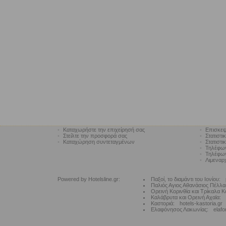
•
Καταχωρήστε την επιχείρησή σας
•
Επισκεψ
•
Στείλτε την προσφορά σας
•
Στατιστι
•
Καταχώρηση συντεταγμένων
•
Στατιστι
•
Τηλέφω
•
Τηλέφων
•
Λιμεναρ
Powered by Hotelsline.gr:
Παξοί, το διαμάντι του Ιονίου:
Παλιός Αγιος Αθανάσιος Πέλλα
Ορεινή Κορινθία και Τρίκαλα Κ
Καλάβρυτα και Ορεινή Αχαϊα:
Καστοριά:
hotels-kastoria.gr
Ελαφόνησος Λακωνίας:
elafo