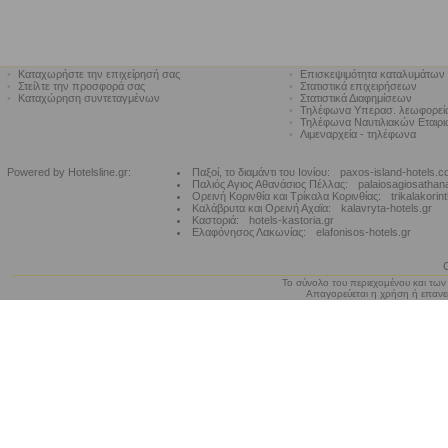
•
Καταχωρήστε την επιχείρησή σας
•
Επισκεψιμότητα καταλυμάτων
•
Στείλτε την προσφορά σας
•
Στατιστικά επιχειρήσεων
•
Καταχώρηση συντεταγμένων
•
Στατιστικά Διαφημίσεων
•
Τηλέφωνα Υπερασ. λεωφορε
•
Τηλέφωνα Ναυτιλιακών Εταιρ
•
Λιμεναρχεία - τηλέφωνα
Powered by Hotelsline.gr:
Παξοί, το διαμάντι του Ιονίου:
paxos-island-hotels.
Παλιός Αγιος Αθανάσιος Πέλλας:
palaiosagiosathan
Ορεινή Κορινθία και Τρίκαλα Κορινθίας:
trikalakorin
Καλάβρυτα και Ορεινή Αχαϊα:
kalavryta-hotels.gr
Καστοριά:
hotels-kastoria.gr
Ελαφόνησος Λακωνίας:
elafonisos-hotels.gr
Το σύνολο του περιεχομένου και των
Απαγορεύεται η χρήση ή επανεκ