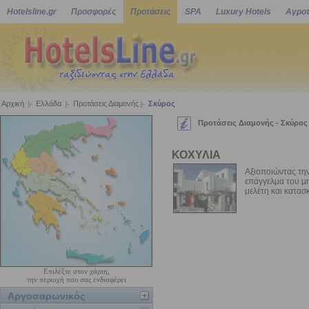
Hotelsline.gr
Προσφορές
Προτάσεις
SPA
Luxury Hotels
Αγροτ
Αρχική
Ελλάδα
Προτάσεις Διαμονής
Σκύρος
Προτάσεις Διαμονής - Σκύρος
ΚΟΧΥΛΙΑ
Αξιοποιώντας την
επάγγελμα του μη
μελέτη και κατασ
Επιλέξτε στον χάρτη,
την περιοχή που σας ενδιαφέρει
Αργοσαρωνικός