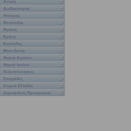
Αττική
Δωδεκάνησα
Ηπειρος
Θεσσαλία
Θράκη
Κρήτη
Κυκλάδες
Μακεδονία
Νησιά Αιγαίου
Νησιά Ιονίου
Πελοπόννησος
Σποράδες
Στερεά Ελλάδα
Δημοφιλείς Προορισμοί