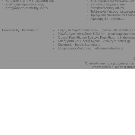
•
Καταχωρήστε την επιχείρησή σας
•
Επισκεψιμότητα καταλυμάτων
•
Στείλτε την προσφορά σας
•
Στατιστικά επιχειρήσεων
•
Καταχώρηση συντεταγμένων
•
Στατιστικά Διαφημίσεων
•
Τηλέφωνα Υπερασ. λεωφορε
•
Τηλέφωνα Ναυτιλιακών Εταιρ
•
Λιμεναρχεία - τηλέφωνα
Powered by Hotelsline.gr:
Παξοί, το διαμάντι του Ιονίου:
paxos-island-hotels.
Παλιός Αγιος Αθανάσιος Πέλλας:
palaiosagiosathan
Ορεινή Κορινθία και Τρίκαλα Κορινθίας:
trikalakorin
Καλάβρυτα και Ορεινή Αχαϊα:
kalavryta-hotels.gr
Καστοριά:
hotels-kastoria.gr
Ελαφόνησος Λακωνίας:
elafonisos-hotels.gr
Το σύνολο του περιεχομένου και των
Απαγορεύεται η χρήση ή επανεκ