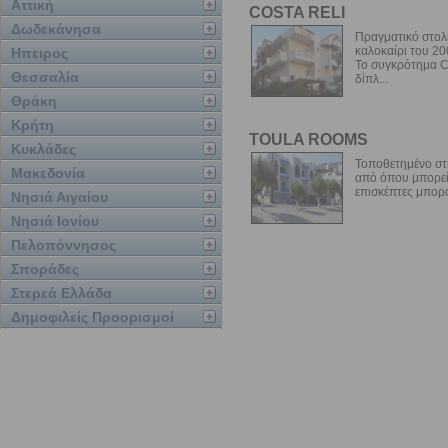
Αττική
COSTA RELI
Δωδεκάνησα
Πραγματικό στολί
καλοκαίρι του 20
Ηπειρος
Το συγκρότημα Co
Θεσσαλία
δίπλ...
Θράκη
Κρήτη
TOULA ROOMS
Κυκλάδες
Τοποθετημένο στην
Μακεδονία
από όπου μπορείτ
επισκέπτες μπορο
Νησιά Αιγαίου
Νησιά Ιονίου
Πελοπόννησος
Σποράδες
Στερεά Ελλάδα
Δημοφιλείς Προορισμοί