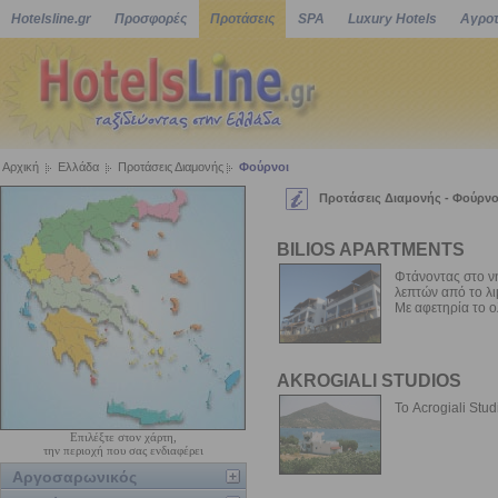
Hotelsline.gr
Προσφορές
Προτάσεις
SPA
Luxury Hotels
Αγροτ
Αρχική
Ελλάδα
Προτάσεις Διαμονής
Φούρνοι
Προτάσεις Διαμονής - Φούρνο
BILIOS APARTMENTS
Φτάνοντας στο ν
λεπτών από το λι
Με αφετηρία το ο
AKROGIALI STUDIOS
Το Acrogiali Stud
Επιλέξτε στον χάρτη,
την περιοχή που σας ενδιαφέρει
Αργοσαρωνικός