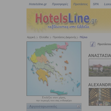
Hotelsline.gr
Προσφορές
Προτάσεις
SPA
Luxu
Αρχική
Ελλάδα
Προτάσεις Διαμονής
Πήλιο
Προτάσεις
ΑΝΑΣΤΑΣΙΑ
ALEXANDR
Επιλέξτε στον χάρτη,
την περιοχή που σας ενδιαφέρει
Αργοσαρωνικός