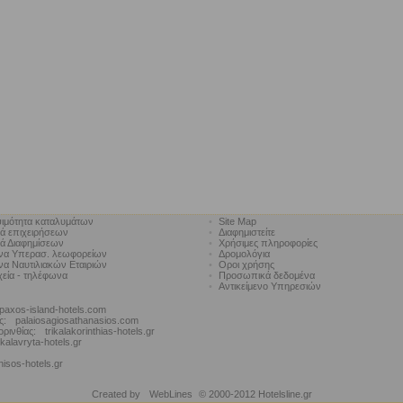
ιμότητα καταλυμάτων
•
Site Map
κά επιχειρήσεων
•
Διαφημιστείτε
κά Διαφημίσεων
•
Χρήσιμες πληροφορίες
να Υπερασ. λεωφορείων
•
Δρομολόγια
α Ναυτιλιακών Εταιριών
•
Οροι χρήσης
χεία - τηλέφωνα
•
Προσωπικά δεδομένα
•
Αντικείμενο Υπηρεσιών
paxos-island-hotels.com
ς:
palaiosagiosathanasios.com
ορινθίας:
trikalakorinthias-hotels.gr
kalavryta-hotels.gr
nisos-hotels.gr
Created by
WebLines
© 2000-2012 Hotelsline.gr