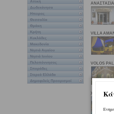
Αττική
ΑΝΑΣΤΑΣΙ
Δωδεκάνησα
Ηπειρος
Θεσσαλία
Θράκη
Κρήτη
VILLA AMA
Κυκλάδες
Μακεδονία
Νησιά Αιγαίου
Νησιά Ιονίου
Πελοπόννησος
VOLOS PA
Σποράδες
Στερεά Ελλάδα
Δημοφιλείς Προορισμοί
XENIA PAL