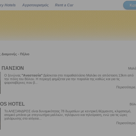
Κα
ry Hotels
Αγροτουρισμός
Rent a Car
Powered by
 Διαμονής - Πήλιο
 ΠΑΝΣΙΟΝ
Μαλά
Ο ξενώνας
"Αναστασία"
βρίσκεται στο παραθαλλάσιο Μαλάκι σε απόσταση 13km από
την πόλη του Βόλου. Η περιοχή φημίζεται για την παραλία της καθώς και για τις
ψαροταβέρνες που β...
Περισσότερα.
OS HOTEL
Βόλ
Το ΑΛΕΞΑΝΔΡΟΣ είναι δυναμικότητας 78 δωματίων με κεντρική θέρμανση, κλιματισμό,
ατομικό μπάνιο με στεγνωτήρα μαλλιών, τηλέφωνο και τηλεόραση, ενώ για τις ώρες
χαλάρωσης στο ισόγειο...
Περισσότερα.