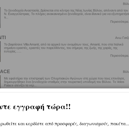
Α
Βόλ
Το ξενοδοχείο Αναστασία, βρίσκεται στο κέντρο της Νέας Ιωνίας Βόλου, απέναντι από τον 
Ν. Ευαγγελίστριας. Το πλήρες ανακαινισμένο ξενοδοχείο, είναι ιδανικό για να εξυπηρετήσε
τι...
Περισσότερα.
NTI
Ανω Γατζ
Το βαφτίσανε Villa Amanti, από τα αρχικά των ονομάτων τους. Amanti, που στα Ιταλικά
σημαίνει εραστές, εραστές του παρελθόντος, του σήμερα, της ζωής, της χαράς, της
ευτυχίας…...
Περισσότερα.
LACE
Βόλ
Με εφαλτήριο την επιστροφή των Ολυμπιακών Αγώνων στη χώρα που τους επινόησε,
δημιουργήθηκε ένα ξενοδοχείο-σταθμός στην τουριστική υποδομή του Βόλου. Το Volos
Palace ατενίζει τα νερ...
Περισσότερα.
ACE PORTARIAS
Πορταρ
Το XENIA PALACE Πορταριάς ατενίζει τον Βόλο, τον Παγασητικό και το βουνό των
Κενταύρων με τον αέρα ενός ξενοδοχείου που συνδυάζει αριστοτεχνικά την πολυτέλεια μ
τις εξαιρετικές πα...
Περισσότερα.