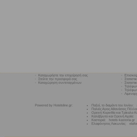
•
Καταχωρήστε την επιχείρησή σας
•
Επισκεψ
•
Στείλτε την προσφορά σας
•
Στατιστι
•
Καταχώρηση συντεταγμένων
•
Στατιστι
•
Τηλέφω
•
Τηλέφων
•
Λιμεναρ
Powered by Hotelsline.gr:
Παξοί, το διαμάντι του Ιονίου:
Παλιός Αγιος Αθανάσιος Πέλλα
Ορεινή Κορινθία και Τρίκαλα Κ
Καλάβρυτα και Ορεινή Αχαϊα:
Καστοριά:
hotels-kastoria.gr
Ελαφόνησος Λακωνίας:
elafo