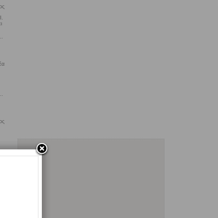
ος
Ι.
ι
..
έα
..
ος
..
ιά
ε
..