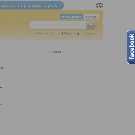
ταχωρήστε την επιχείρησή σας
Καταλύματα
Google
Σύνθετη αναζήτηση
|
Αναζήτηση μέσω χάρτη
ΔΙΑΦΗΜΙΣΗ
κι
..
ος
..