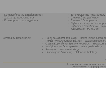
•
Καταχωρήστε την επιχείρησή σας
•
Επισκεψιμότητα καταλυμάτων
•
Στείλτε την προσφορά σας
•
Στατιστικά επιχειρήσεων
•
Καταχώρηση συντεταγμένων
•
Στατιστικά Διαφημίσεων
•
Τηλέφωνα Υπερασ. λεωφορε
•
Τηλέφωνα Ναυτιλιακών Εταιρ
•
Λιμεναρχεία - τηλέφωνα
Powered by Hotelsline.gr:
Παξοί, το διαμάντι του Ιονίου:
paxos-island-hotels.
Παλιός Αγιος Αθανάσιος Πέλλας:
palaiosagiosathan
Ορεινή Κορινθία και Τρίκαλα Κορινθίας:
trikalakorin
Καλάβρυτα και Ορεινή Αχαϊα:
kalavryta-hotels.gr
Καστοριά:
hotels-kastoria.gr
Ελαφόνησος Λακωνίας:
elafonisos-hotels.gr
Το σύνολο του περιεχομένου και των
Απαγορεύεται η χρήση ή επανεκ