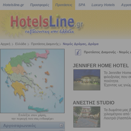
Hotelsline.gr
Προσφορές
Προτάσεις
SPA
Luxury Hotels
Αγροτ
Αρχική
Ελλάδα
Προτάσεις Διαμονής
Νομός Δράμας, Δράμα
Προτάσεις Διαμονής - Νομός
JENNIFER HOME HOTEL
Το Jennifer Home
φιλοξενίας που σ
ποιότητα.
Έχοντας ως γνώμ
ΑΝΕΣΤΗΣ STUDIO
Τα δωμάτια μας 
χιλιομέτρου από 
Επιλέξτε στον χάρτη,
Λουτρά (Λασπόλο
την περιοχή που σας ενδιαφέρει
Αργοσαρωνικός