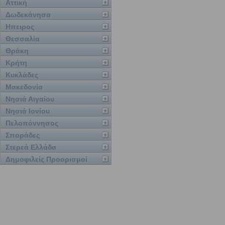
Αττική
Δωδεκάνησα
Ηπειρος
Θεσσαλία
Θράκη
Κρήτη
Κυκλάδες
Μακεδονία
Νησιά Αιγαίου
Νησιά Ιονίου
Πελοπόννησος
Σποράδες
Στερεά Ελλάδα
Δημοφιλείς Προορισμοί