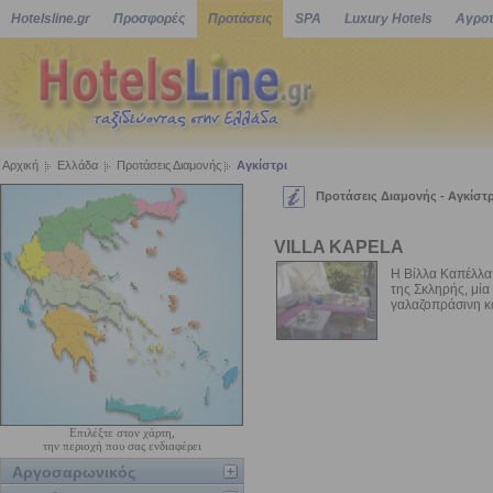
Hotelsline.gr
Προσφορές
Προτάσεις
SPA
Luxury Hotels
Αγροτ
Αρχική
Ελλάδα
Προτάσεις Διαμονής
Αγκίστρι
Προτάσεις Διαμονής - Αγκίστρ
VILLA KAPELA
Η Βίλλα Καπέλλα 
της Σκληρής, μία
γαλαζοπράσινη κα
Επιλέξτε στον χάρτη,
την περιοχή που σας ενδιαφέρει
Αργοσαρωνικός