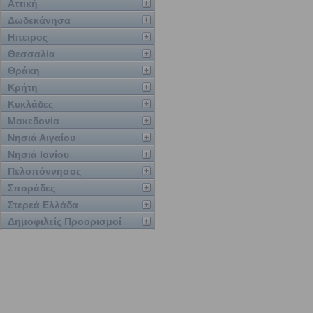
Αττική
Δωδεκάνησα
Ηπειρος
Θεσσαλία
Θράκη
Κρήτη
Κυκλάδες
Μακεδονία
Νησιά Αιγαίου
Νησιά Ιονίου
Πελοπόννησος
Σποράδες
Στερεά Ελλάδα
Δημοφιλείς Προορισμοί