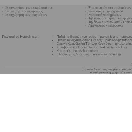
•
Καταχωρήστε την επιχείρησή σας
•
Επισκεψιμότητα καταλυμάτων
•
Στείλτε την προσφορά σας
•
Στατιστικά επιχειρήσεων
•
Καταχώρηση συντεταγμένων
•
Στατιστικά Διαφημίσεων
•
Τηλέφωνα Υπερασ. λεωφορε
•
Τηλέφωνα Ναυτιλιακών Εταιρ
•
Λιμεναρχεία - τηλέφωνα
Powered by Hotelsline.gr:
Παξοί, το διαμάντι του Ιονίου:
paxos-island-hotels.
Παλιός Αγιος Αθανάσιος Πέλλας:
palaiosagiosathan
Ορεινή Κορινθία και Τρίκαλα Κορινθίας:
trikalakorin
Καλάβρυτα και Ορεινή Αχαϊα:
kalavryta-hotels.gr
Καστοριά:
hotels-kastoria.gr
Ελαφόνησος Λακωνίας:
elafonisos-hotels.gr
Το σύνολο του περιεχομένου και των
Απαγορεύεται η χρήση ή επανεκ