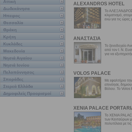
Αττική
ALEXANDROS HOTEL
Δωδεκάνησα
Το ΑΛΕΞΑΝΔΡΟΣ ε
κλιματισμό, ατομ
Ηπειρος
ενώ για τις ώρες 
Θεσσαλία
Θράκη
Κρήτη
ΑΝΑΣΤΑΣΙΑ
Κυκλάδες
Το ξενοδοχείο Αν
από τον Ι. Ν. Ευα
Μακεδονία
για να εξυπηρετήσε
Νησιά Αιγαίου
Νησιά Ιονίου
Πελοπόννησος
VOLOS PALACE
Σποράδες
Με εφαλτήριο τη
επινόησε, δημιου
Στερεά Ελλάδα
Βόλου. Το Volos P
Δημοφιλείς Προορισμοί
XENIA PALACE PORTAR
Το XENIA PALACE 
των Κενταύρων με
πολυτέλεια με τις 