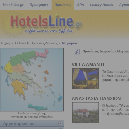
Hotelsline.gr
Προσφορές
Προτάσεις
SPA
Luxury Hotels
Αγροτ
Αρχική
Ελλάδα
Προτάσεις Διαμονής
Μαγνησία
Προτάσεις Διαμονής - Μαγνη
VILLA AMANTI
Το βαφτίσανε Vil
Ιταλικά σημαίνει
χαράς, της ευτυχ
ΑΝΑΣΤΑΣΙΑ ΠΑΝΣΙΟΝ
Ο ξενώνας
"Ανασ
από την πόλη του
Επιλέξτε στον χάρτη,
τις ψαροταβέρνες
την περιοχή που σας ενδιαφέρει
Αργοσαρωνικός