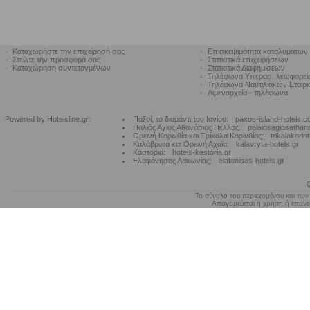
•
Καταχωρήστε την επιχείρησή σας
•
Επισκεψιμότητα καταλυμάτων
•
Στείλτε την προσφορά σας
•
Στατιστικά επιχειρήσεων
•
Καταχώρηση συντεταγμένων
•
Στατιστικά Διαφημίσεων
•
Τηλέφωνα Υπερασ. λεωφορε
•
Τηλέφωνα Ναυτιλιακών Εταιρ
•
Λιμεναρχεία - τηλέφωνα
Powered by Hotelsline.gr:
Παξοί, το διαμάντι του Ιονίου:
paxos-island-hotels.
Παλιός Αγιος Αθανάσιος Πέλλας:
palaiosagiosathan
Ορεινή Κορινθία και Τρίκαλα Κορινθίας:
trikalakorin
Καλάβρυτα και Ορεινή Αχαϊα:
kalavryta-hotels.gr
Καστοριά:
hotels-kastoria.gr
Ελαφόνησος Λακωνίας:
elafonisos-hotels.gr
Το σύνολο του περιεχομένου και των
Απαγορεύεται η χρήση ή επανεκ