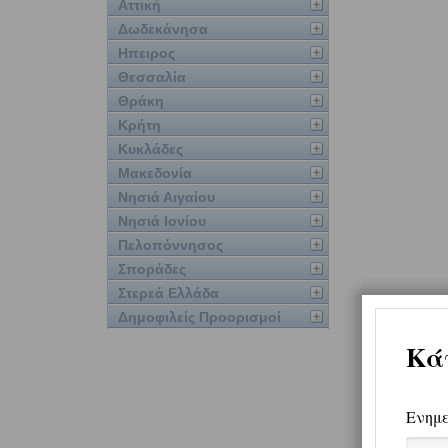
Αττική
Δωδεκάνησα
Ηπειρος
Θεσσαλία
Θράκη
Κρήτη
Κυκλάδες
Μακεδονία
Νησιά Αιγαίου
Νησιά Ιονίου
Πελοπόννησος
Σποράδες
Στερεά Ελλάδα
Δημοφιλείς Προορισμοί