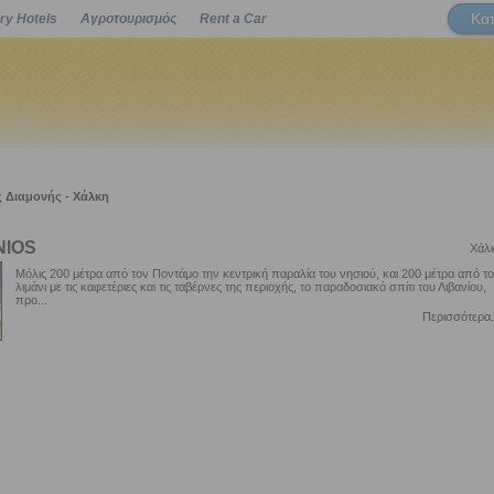
Κα
ry Hotels
Αγροτουρισμός
Rent a Car
Powered by
 Διαμονής - Χάλκη
NIOS
Χάλ
Μόλις 200 μέτρα από τον Ποντάμο την κεντρική παραλία του νησιού, και 200 μέτρα από το
λιμάνι με τις καφετέριες και τις ταβέρνες της περιοχής, το παραδοσιακό σπίτι του Λιβανίου,
προ...
Περισσότερα.