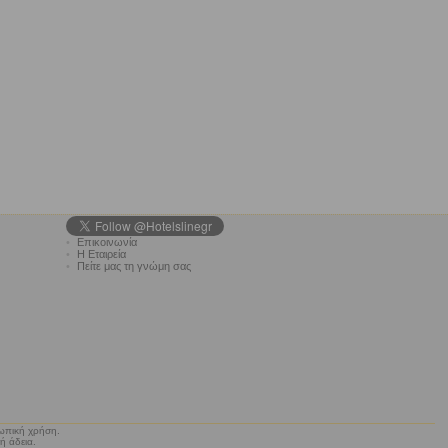
•
Επικοινωνία
•
Η Εταιρεία
•
Πείτε μας τη γνώμη σας
σωπική χρήση.
ή άδεια.