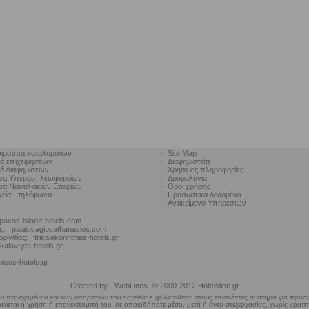
ιμότητα καταλυμάτων
•
Site Map
κά επιχειρήσεων
•
Διαφημιστείτε
κά Διαφημίσεων
•
Χρήσιμες πληροφορίες
να Υπερασ. λεωφορείων
•
Δρομολόγια
α Ναυτιλιακών Εταιριών
•
Οροι χρήσης
χεία - τηλέφωνα
•
Προσωπικά δεδομένα
•
Αντικείμενο Υπηρεσιών
paxos-island-hotels.com
ς:
palaiosagiosathanasios.com
ορινθίας:
trikalakorinthias-hotels.gr
kalavryta-hotels.gr
nisos-hotels.gr
Created by
WebLines
© 2000-2012 Hotelsline.gr
υ περιεχομένου και των υπηρεσιών του hotelsline.gr διατίθεται στους επισκέπτες αυστηρά για προ
ύεται η χρήση ή επανεκπομπή του, σε οποιοδήποτε μέσο, μετά ή άνευ επεξεργασίας, χωρίς γραπτ