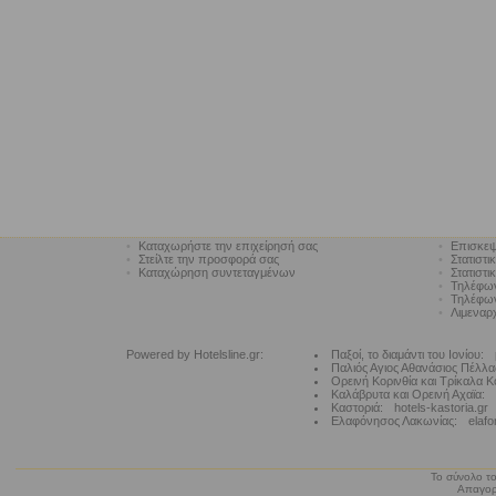
•
Καταχωρήστε την επιχείρησή σας
•
Επισκεψ
•
Στείλτε την προσφορά σας
•
Στατιστι
•
Καταχώρηση συντεταγμένων
•
Στατιστι
•
Τηλέφω
•
Τηλέφων
•
Λιμεναρ
Powered by Hotelsline.gr:
Παξοί, το διαμάντι του Ιονίου:
Παλιός Αγιος Αθανάσιος Πέλλα
Ορεινή Κορινθία και Τρίκαλα Κ
Καλάβρυτα και Ορεινή Αχαϊα:
Καστοριά:
hotels-kastoria.gr
Ελαφόνησος Λακωνίας:
elafo
Το σύνολο το
Απαγορε