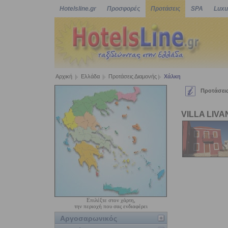
Hotelsline.gr
Προσφορές
Προτάσεις
SPA
Luxu
Αρχική
Ελλάδα
Προτάσεις Διαμονής
Χάλκη
Προτάσεις
VILLA LIVA
Επιλέξτε στον χάρτη,
την περιοχή που σας ενδιαφέρει
Αργοσαρωνικός