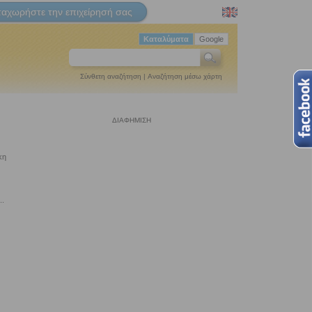
ταχωρήστε την επιχείρησή σας
Καταλύματα
Google
Σύνθετη αναζήτηση
|
Αναζήτηση μέσω χάρτη
ΔΙΑΦΗΜΙΣΗ
κη
..