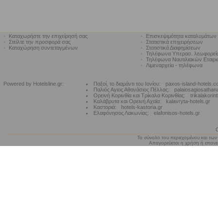
•
Καταχωρήστε την επιχείρησή σας
•
Επισκεψιμότητα καταλυμάτων
•
Στείλτε την προσφορά σας
•
Στατιστικά επιχειρήσεων
•
Καταχώρηση συντεταγμένων
•
Στατιστικά Διαφημίσεων
•
Τηλέφωνα Υπερασ. λεωφορε
•
Τηλέφωνα Ναυτιλιακών Εταιρ
•
Λιμεναρχεία - τηλέφωνα
Powered by Hotelsline.gr:
Παξοί, το διαμάντι του Ιονίου:
paxos-island-hotels.
Παλιός Αγιος Αθανάσιος Πέλλας:
palaiosagiosathan
Ορεινή Κορινθία και Τρίκαλα Κορινθίας:
trikalakorin
Καλάβρυτα και Ορεινή Αχαϊα:
kalavryta-hotels.gr
Καστοριά:
hotels-kastoria.gr
Ελαφόνησος Λακωνίας:
elafonisos-hotels.gr
Το σύνολο του περιεχομένου και των
Απαγορεύεται η χρήση ή επανεκ