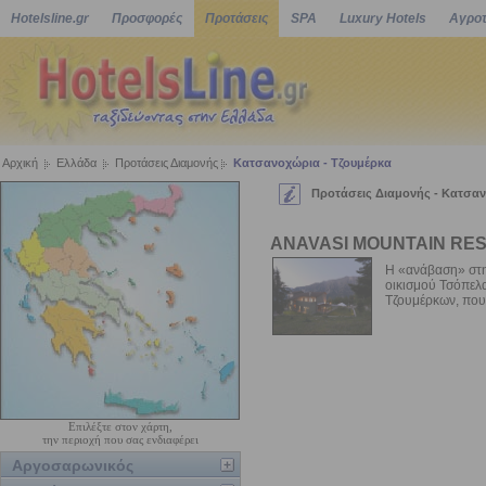
Hotelsline.gr
Προσφορές
Προτάσεις
SPA
Luxury Hotels
Αγροτ
Αρχική
Ελλάδα
Προτάσεις Διαμονής
Κατσανοχώρια - Τζουμέρκα
Προτάσεις Διαμονής - Κατσαν
ANAVASI MOUNTAIN RE
Η «ανάβαση» στη
οικισμού Τσόπελα
Τζουμέρκων, που 
Επιλέξτε στον χάρτη,
την περιοχή που σας ενδιαφέρει
Αργοσαρωνικός