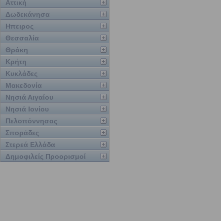
Αττική
Δωδεκάνησα
Ηπειρος
Θεσσαλία
Θράκη
Κρήτη
Κυκλάδες
Μακεδονία
Νησιά Αιγαίου
Νησιά Ιονίου
Πελοπόννησος
Σποράδες
Στερεά Ελλάδα
Δημοφιλείς Προορισμοί