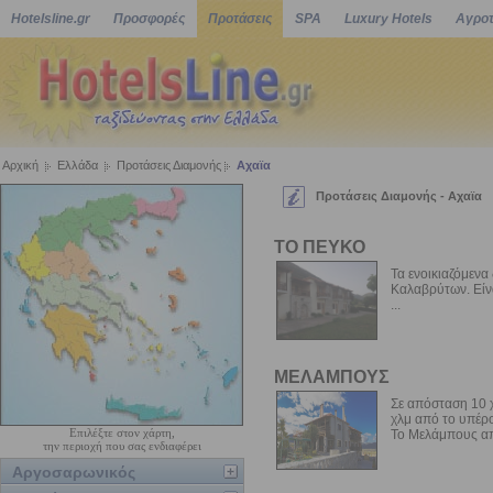
Hotelsline.gr
Προσφορές
Προτάσεις
SPA
Luxury Hotels
Αγροτ
Αρχική
Ελλάδα
Προτάσεις Διαμονής
Αχαϊα
Προτάσεις Διαμονής - Αχαϊα
ΤΟ ΠΕΥΚΟ
Τα ενοικιαζόμεν
Καλαβρύτων. Είνα
...
ΜΕΛΑΜΠΟΥΣ
Σε απόσταση 10 χ
χλμ από το υπέρο
Επιλέξτε στον χάρτη,
Το Μελάμπους απ
την περιοχή που σας ενδιαφέρει
Αργοσαρωνικός