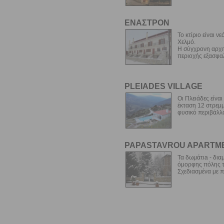
ΕΝΑΣΤΡΟΝ
Το κτίριο είναι ν
Χελμό.
Η σύγχρονη αρχιτ
περιοχής εξασφαλί
PLEIADES VILLAGE
Οι Πλειάδες είνα
έκταση 12 στρεμμ
φυσικό περιβάλλο
PAPASTAVROU APARTM
Τα δωμάτιa - δια
όμορφης πόλης τ
Σχεδιασμένα με π