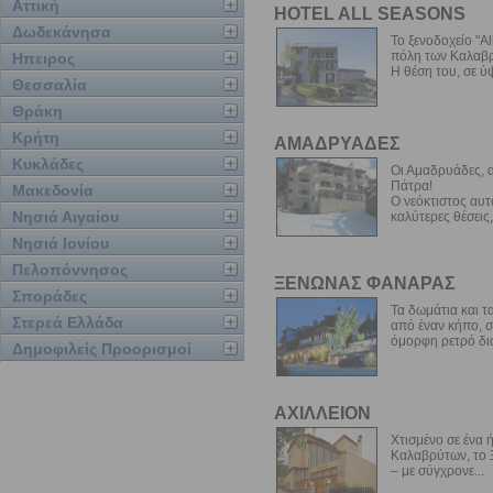
Αττική
HOTEL ALL SEASONS
Δωδεκάνησα
Το ξενοδοχείο "A
πόλη των Καλαβρ
Ηπειρος
Η θέση του, σε ύψ
Θεσσαλία
Θράκη
Κρήτη
ΑΜΑΔΡΥΑΔΕΣ
Κυκλάδες
Οι Αμαδρυάδες, α
Πάτρα!
Μακεδονία
Ο νεόκτιστος αυτ
Νησιά Αιγαίου
καλύτερες θέσεις,
Νησιά Ιονίου
Πελοπόννησος
ΞΕΝΩΝΑΣ ΦΑΝΑΡΑΣ
Σποράδες
Τα δωμάτια και τ
Στερεά Ελλάδα
από έναν κήπο, 
όμορφη ρετρό δια
Δημοφιλείς Προορισμοί
ΑΧΙΛΛΕΙΟΝ
Χτισμένο σε ένα 
Καλαβρύτων, το Ξ
– με σύγχρονε...