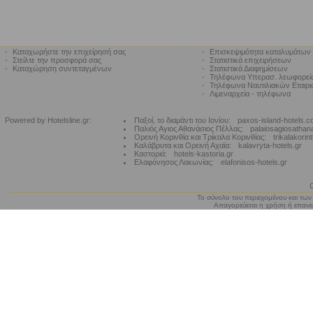
•
Καταχωρήστε την επιχείρησή σας
•
Επισκεψιμότητα καταλυμάτων
•
Στείλτε την προσφορά σας
•
Στατιστικά επιχειρήσεων
•
Καταχώρηση συντεταγμένων
•
Στατιστικά Διαφημίσεων
•
Τηλέφωνα Υπερασ. λεωφορε
•
Τηλέφωνα Ναυτιλιακών Εταιρ
•
Λιμεναρχεία - τηλέφωνα
Powered by Hotelsline.gr:
Παξοί, το διαμάντι του Ιονίου:
paxos-island-hotels.
Παλιός Αγιος Αθανάσιος Πέλλας:
palaiosagiosathan
Ορεινή Κορινθία και Τρίκαλα Κορινθίας:
trikalakorin
Καλάβρυτα και Ορεινή Αχαϊα:
kalavryta-hotels.gr
Καστοριά:
hotels-kastoria.gr
Ελαφόνησος Λακωνίας:
elafonisos-hotels.gr
Το σύνολο του περιεχομένου και των
Απαγορεύεται η χρήση ή επανεκ