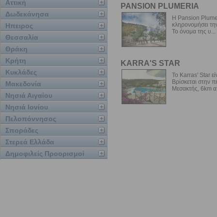
Αττική
PANSION PLUMERIA
Δωδεκάνησα
Η Pansion Plumeri
κληρονομήσει την
Ηπειρος
Το όνομα της υ...
Θεσσαλία
Θράκη
Κρήτη
KARRA'S STAR
Κυκλάδες
Το Karras' Star ε
Βρίσκεται στην π
Μακεδονία
Μεσακτής, 6km απ
Νησιά Αιγαίου
Νησιά Ιονίου
Πελοπόννησος
Σποράδες
Στερεά Ελλάδα
Δημοφιλείς Προορισμοί