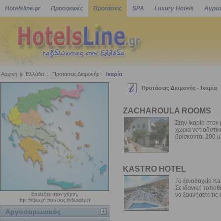
Hotelsline.gr
Προσφορές
Προτάσεις
SPA
Luxury Hotels
Αγροτ
Αρχική
Ελλάδα
Προτάσεις Διαμονής
Ικαρία
Προτάσεις Διαμονής - Ικαρία
ZACHAROULA ROOMS
Στην Ικαρία στον
χωριά νοτιοδυτικ
βρίσκονται 200 μ
KASTRO HOTEL
Το ξενοδοχείο Ka
Σε ιδανική τοποθ
Επιλέξτε στον χάρτη,
να ξεκινήσετε τις 
την περιοχή που σας ενδιαφέρει
Αργοσαρωνικός