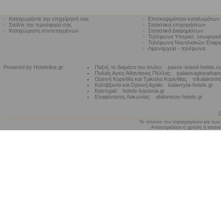
•
Καταχωρήστε την επιχείρησή σας
•
Επισκεψιμότητα καταλυμάτων
•
Στείλτε την προσφορά σας
•
Στατιστικά επιχειρήσεων
•
Καταχώρηση συντεταγμένων
•
Στατιστικά Διαφημίσεων
•
Τηλέφωνα Υπερασ. λεωφορε
•
Τηλέφωνα Ναυτιλιακών Εταιρ
•
Λιμεναρχεία - τηλέφωνα
Powered by Hotelsline.gr:
Παξοί, το διαμάντι του Ιονίου:
paxos-island-hotels.
Παλιός Αγιος Αθανάσιος Πέλλας:
palaiosagiosathan
Ορεινή Κορινθία και Τρίκαλα Κορινθίας:
trikalakorin
Καλάβρυτα και Ορεινή Αχαϊα:
kalavryta-hotels.gr
Καστοριά:
hotels-kastoria.gr
Ελαφόνησος Λακωνίας:
elafonisos-hotels.gr
Το σύνολο του περιεχομένου και των
Απαγορεύεται η χρήση ή επανεκ