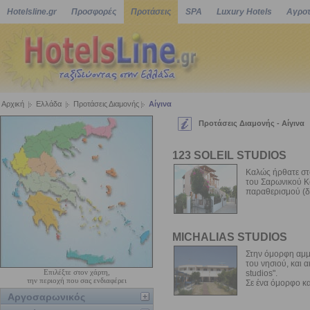
Hotelsline.gr
Προσφορές
Προτάσεις
SPA
Luxury Hotels
Αγροτ
Αρχική
Ελλάδα
Προτάσεις Διαμονής
Αίγινα
Προτάσεις Διαμονής - Αίγινα
123 SOLEIL STUDIOS
Καλώς ήρθατε στο
του Σαρωνικού Κό
παραθερισμού (δι
MICHALIAS STUDIOS
Στην όμορφη αμμ
του νησιού, και 
Επιλέξτε στον χάρτη,
studios".
την περιοχή που σας ενδιαφέρει
Σε ένα όμορφο και
Αργοσαρωνικός