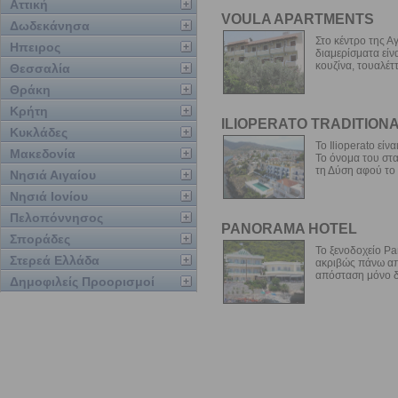
Αττική
VOULA APARTMENTS
Δωδεκάνησα
Στο κέντρο της Α
Ηπειρος
διαμερίσματα είν
κουζίνα, τουαλέττ
Θεσσαλία
Θράκη
Κρήτη
ILIOPERATO TRADITION
Κυκλάδες
Το Ilioperato εί
Μακεδονία
Το όνομα του στα
τη Δύση αφού το 
Νησιά Αιγαίου
Νησιά Ιονίου
Πελοπόννησος
PANORAMA HOTEL
Σποράδες
Το ξενοδοχείο Pa
Στερεά Ελλάδα
ακριβώς πάνω από
απόσταση μόνο δύ
Δημοφιλείς Προορισμοί