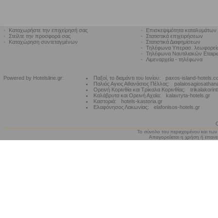
•
Καταχωρήστε την επιχείρησή σας
•
Επισκεψιμότητα καταλυμάτων
•
Στείλτε την προσφορά σας
•
Στατιστικά επιχειρήσεων
•
Καταχώρηση συντεταγμένων
•
Στατιστικά Διαφημίσεων
•
Τηλέφωνα Υπερασ. λεωφορε
•
Τηλέφωνα Ναυτιλιακών Εταιρ
•
Λιμεναρχεία - τηλέφωνα
Powered by Hotelsline.gr:
Παξοί, το διαμάντι του Ιονίου:
paxos-island-hotels.
Παλιός Αγιος Αθανάσιος Πέλλας:
palaiosagiosathan
Ορεινή Κορινθία και Τρίκαλα Κορινθίας:
trikalakorin
Καλάβρυτα και Ορεινή Αχαϊα:
kalavryta-hotels.gr
Καστοριά:
hotels-kastoria.gr
Ελαφόνησος Λακωνίας:
elafonisos-hotels.gr
Το σύνολο του περιεχομένου και των
Απαγορεύεται η χρήση ή επανεκ