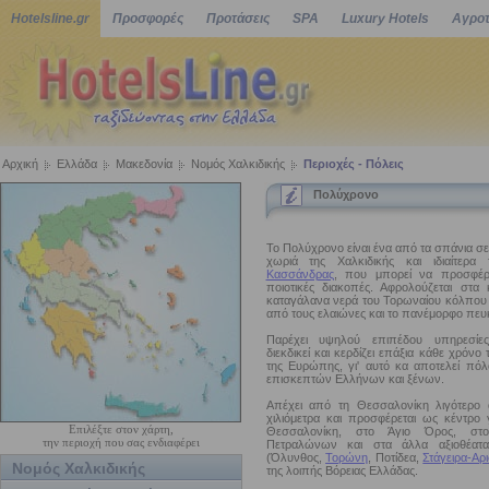
Hotelsline.gr
Προσφορές
Προτάσεις
SPA
Luxury Hotels
Αγροτ
Αρχική
Ελλάδα
Μακεδονία
Νομός Χαλκιδικής
Περιοχές - Πόλεις
Πολύχρονο
Το Πολύχρονο είναι ένα από τα σπάνια σε
χωριά της Χαλκιδικής και ιδιαίτερ
Κασσάνδρας
, που μπορεί να προσφέρε
ποιοτικές διακοπές. Αφρολούζεται στα 
καταγάλανα νερά του Τορωναίου κόλπου 
από τους ελαιώνες και το πανέμορφο πευ
Παρέχει υψηλού επιπέδου υπηρεσίες
διεκδικεί και κερδίζει επάξια κάθε χρόνο
της Ευρώπης, γι' αυτό κα αποτελεί πόλ
επισκεπτών Ελλήνων και ξένων.
Απέχει από τη Θεσσαλονίκη λιγότερο 
χιλιόμετρα και προσφέρεται ως κέντρο 
Επιλέξτε στον χάρτη,
Θεσσαλονίκη, στο Άγιο Όρος, στ
την περιοχή που σας ενδιαφέρει
Πετραλώνων και στα άλλα αξιοθέατα
(Όλυνθος,
Τορώνη
, Ποτίδεα,
Στάγειρα-Αρ
Νομός Χαλκιδικής
της λοιπής Βόρειας Ελλάδας.