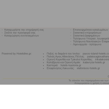
•
Καταχωρήστε την επιχείρησή σας
•
Επισκεψιμότητα καταλυμάτων
•
Στείλτε την προσφορά σας
•
Στατιστικά επιχειρήσεων
•
Καταχώρηση συντεταγμένων
•
Στατιστικά Διαφημίσεων
•
Τηλέφωνα Υπερασ. λεωφορε
•
Τηλέφωνα Ναυτιλιακών Εταιρ
•
Λιμεναρχεία - τηλέφωνα
Powered by Hotelsline.gr:
Παξοί, το διαμάντι του Ιονίου:
paxos-island-hotels.
Παλιός Αγιος Αθανάσιος Πέλλας:
palaiosagiosathan
Ορεινή Κορινθία και Τρίκαλα Κορινθίας:
trikalakorin
Καλάβρυτα και Ορεινή Αχαϊα:
kalavryta-hotels.gr
Καστοριά:
hotels-kastoria.gr
Ελαφόνησος Λακωνίας:
elafonisos-hotels.gr
Το σύνολο του περιεχομένου και των
Απαγορεύεται η χρήση ή επανεκ