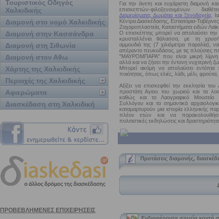
Τουριστικός Οδηγός
Για την άνετη και ευχάριστη διαμονή κα
Χαλκιδικής
επισκεπτών-φιλοξενουμένων διαθέτει
Διαμερίσματα, Δωμάτια και Ξενοδοχεία,
Ια
Διαμονή στο νομό Χαλκιδικής
Κέντρα Διασκέδασης, Εστιατόρια-Ταβέρνε
Ζαχαροπλαστεία, Καταστήματα ειδών Λαϊκ
Διαμονή στην Κασσάνδρα
Ο επισκέπτης μπορεί να απολαύσει την
κρυσταλλένια θάλασσα, με τη χρυσή
Διαμονή στη Σιθωνία
αμμουδιά της (7 χιλιόμετρα παραλία), ν
απέραντο πευκοδάσος, με τις πλούσιες πηγ
Διαμονή στον Αθω
"ΜΑΥΡΟΜΠΑΡΑ" που είναι μικρή λίμνη 
αλλά και να ζήσει την έντονη νυχτερινή ζω
Χάρτης της Χαλκιδικής
Μπορεί ακόμη να απολαύσει εντόπια π
ποιότητας, όπως ελιές, λάδι, μέλι, φρούτα, 
Περιοχές της Χαλκιδικής
Αξίζει να επισκεφθεί την εκκλησία του 
Αφιερώματα
προστάτη Αγιου του χωριού και τα λο
καθώς και το Λαογραφικό Μουσείο τ
Διασκέδαση στη Χαλκιδική
Συλλόγου και τα σημαντικά αρχαιολογι
καταμαρτυρούν μια ιστορία ελληνικής πα
πλέον ετών και να παρακολουθήσε
πολιτιστικές εκδηλώσεις και δραστηριότητε
Προτάσεις διαμονής, διασκέ