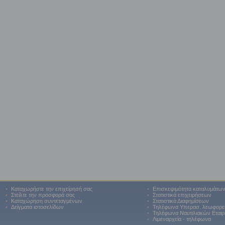
•
Καταχωρήστε την επιχείρησή σας
•
Επισκεψιμότητα καταλυμάτω
•
Στείλτε την προσφορά σας
•
Στατιστικά επιχειρήσεων
•
Καταχώρηση συντεταγμένων
•
Στατιστικά Διαφημίσεων
•
Δείγματα ιστοσελίδων
•
Τηλέφωνα Υπερασ. λεωφορε
•
Τηλέφωνα Ναυτιλιακών Εταιρ
•
Λιμεναρχεία - τηλέφωνα