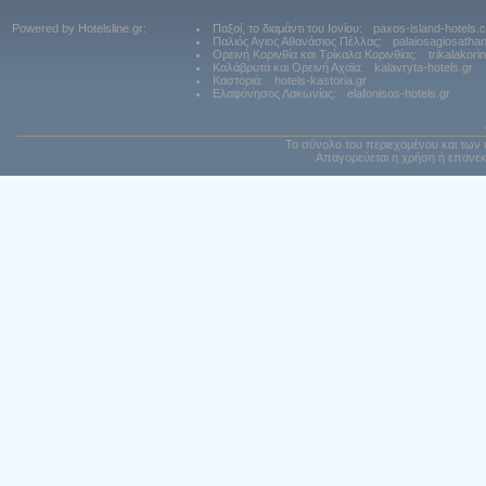
Powered by Hotelsline.gr:
Παξοί, το διαμάντι του Ιονίου:
paxos-island-hotels.
Παλιός Αγιος Αθανάσιος Πέλλας:
palaiosagiosatha
Ορεινή Κορινθία και Τρίκαλα Κορινθίας:
trikalakori
Καλάβρυτα και Ορεινή Αχαϊα:
kalavryta-hotels.gr
Καστοριά:
hotels-kastoria.gr
Ελαφόνησος Λακωνίας:
elafonisos-hotels.gr
Το σύνολο του περιεχομένου και των 
Απαγορεύεται η χρήση ή επανεκ