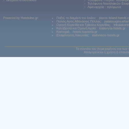
•
Δείγματα ιστοσελίδων
•
Τηλέφωνα Υπερασ. λεωφορε
•
Τηλέφωνα Ναυτιλιακών Εταιρ
•
Λιμεναρχεία - τηλέφωνα
Powered by Hotelsline.gr:
Παξοί, το διαμάντι του Ιονίου:
paxos-island-hotels.
Παλιός Αγιος Αθανάσιος Πέλλας:
palaiosagiosatha
Ορεινή Κορινθία και Τρίκαλα Κορινθίας:
trikalakori
Καλάβρυτα και Ορεινή Αχαϊα:
kalavryta-hotels.gr
Καστοριά:
hotels-kastoria.gr
Ελαφόνησος Λακωνίας:
elafonisos-hotels.gr
Το σύνολο του περιεχομένου και των 
Απαγορεύεται η χρήση ή επανεκ