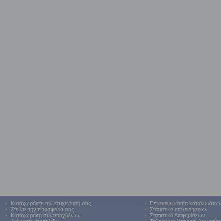
•
Καταχωρήστε την επιχείρησή σας
•
Επισκεψιμότητα καταλυμάτω
•
Στείλτε την προσφορά σας
•
Στατιστικά επιχειρήσεων
•
Καταχώρηση συντεταγμένων
•
Στατιστικά Διαφημίσεων