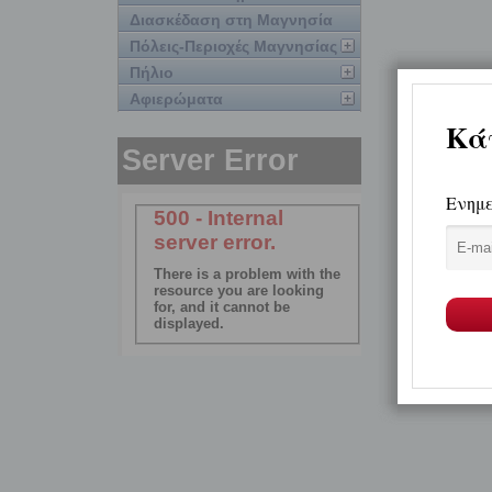
Διασκέδαση στη Μαγνησία
Πόλεις-Περιοχές Μαγνησίας
Πήλιο
Αφιερώματα