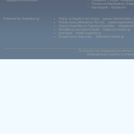
•
Δείγματα ιστοσελίδων
•
Τηλέφωνα Υπερασ. λεωφορε
•
Τηλέφωνα Ναυτιλιακών Εταιρ
•
Λιμεναρχεία - τηλέφωνα
Powered by Hotelsline.gr:
Παξοί, το διαμάντι του Ιονίου:
paxos-island-hotels.
Παλιός Αγιος Αθανάσιος Πέλλας:
palaiosagiosatha
Ορεινή Κορινθία και Τρίκαλα Κορινθίας:
trikalakori
Καλάβρυτα και Ορεινή Αχαϊα:
kalavryta-hotels.gr
Καστοριά:
hotels-kastoria.gr
Ελαφόνησος Λακωνίας:
elafonisos-hotels.gr
Το σύνολο του περιεχομένου και των 
Απαγορεύεται η χρήση ή επανεκ