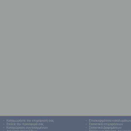
•
Καταχωρήστε την επιχείρησή σας
•
Επισκεψιμότητα καταλυμάτω
•
Στείλτε την προσφορά σας
•
Στατιστικά επιχειρήσεων
•
Καταχώρηση συντεταγμένων
•
Στατιστικά Διαφημίσεων