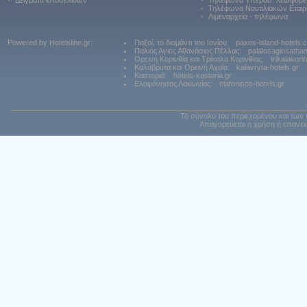
•
Δείγματα ιστοσελίδων
•
Τηλέφωνα Υπερασ. λεωφορε
•
Τηλέφωνα Ναυτιλιακών Εταιρ
•
Λιμεναρχεία - τηλέφωνα
Powered by Hotelsline.gr:
Παξοί, το διαμάντι του Ιονίου:
paxos-island-hotels.
Παλιός Αγιος Αθανάσιος Πέλλας:
palaiosagiosatha
Ορεινή Κορινθία και Τρίκαλα Κορινθίας:
trikalakori
Καλάβρυτα και Ορεινή Αχαϊα:
kalavryta-hotels.gr
Καστοριά:
hotels-kastoria.gr
Ελαφόνησος Λακωνίας:
elafonisos-hotels.gr
Το σύνολο του περιεχομένου και των 
Απαγορεύεται η χρήση ή επανεκ