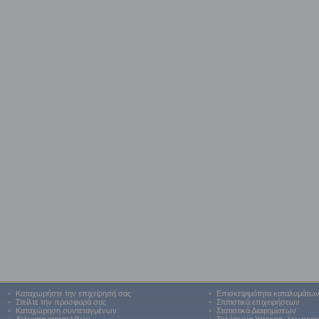
•
Καταχωρήστε την επιχείρησή σας
•
Επισκεψιμότητα καταλυμάτω
•
Στείλτε την προσφορά σας
•
Στατιστικά επιχειρήσεων
•
Καταχώρηση συντεταγμένων
•
Στατιστικά Διαφημίσεων