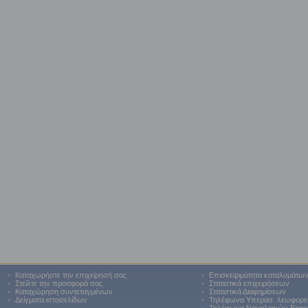
•
Καταχωρήστε την επιχείρησή σας
•
Επισκεψιμότητα καταλυμάτω
•
Στείλτε την προσφορά σας
•
Στατιστικά επιχειρήσεων
•
Καταχώρηση συντεταγμένων
•
Στατιστικά Διαφημίσεων
•
Δείγματα ιστοσελίδων
•
Τηλέφωνα Υπερασ. λεωφορε