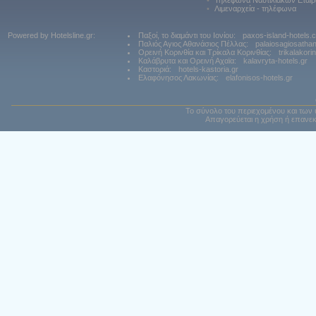
•
Τηλέφωνα Ναυτιλιακών Εταιρ
•
Λιμεναρχεία - τηλέφωνα
Powered by Hotelsline.gr:
Παξοί, το διαμάντι του Ιονίου:
paxos-island-hotels.
Παλιός Αγιος Αθανάσιος Πέλλας:
palaiosagiosatha
Ορεινή Κορινθία και Τρίκαλα Κορινθίας:
trikalakori
Καλάβρυτα και Ορεινή Αχαϊα:
kalavryta-hotels.gr
Καστοριά:
hotels-kastoria.gr
Ελαφόνησος Λακωνίας:
elafonisos-hotels.gr
Το σύνολο του περιεχομένου και των 
Απαγορεύεται η χρήση ή επανεκ