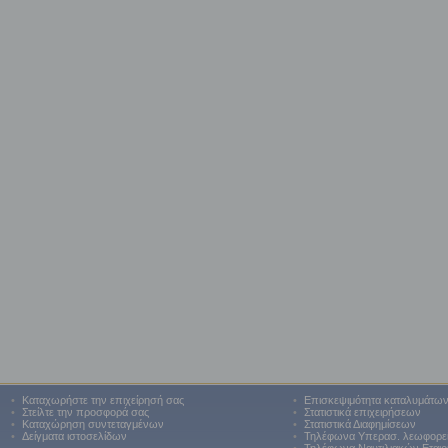
•
Καταχωρήστε την επιχείρησή σας
•
Επισκεψιμότητα καταλυμάτω
•
Στείλτε την προσφορά σας
•
Στατιστικά επιχειρήσεων
•
Καταχώρηση συντεταγμένων
•
Στατιστικά Διαφημίσεων
•
Δείγματα ιστοσελίδων
•
Τηλέφωνα Υπερασ. λεωφορε