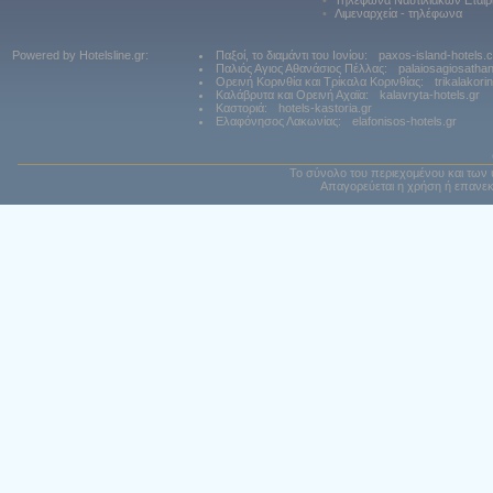
•
Τηλέφωνα Ναυτιλιακών Εταιρ
•
Λιμεναρχεία - τηλέφωνα
Powered by Hotelsline.gr:
Παξοί, το διαμάντι του Ιονίου:
paxos-island-hotels.
Παλιός Αγιος Αθανάσιος Πέλλας:
palaiosagiosatha
Ορεινή Κορινθία και Τρίκαλα Κορινθίας:
trikalakori
Καλάβρυτα και Ορεινή Αχαϊα:
kalavryta-hotels.gr
Καστοριά:
hotels-kastoria.gr
Ελαφόνησος Λακωνίας:
elafonisos-hotels.gr
Το σύνολο του περιεχομένου και των 
Απαγορεύεται η χρήση ή επανεκ