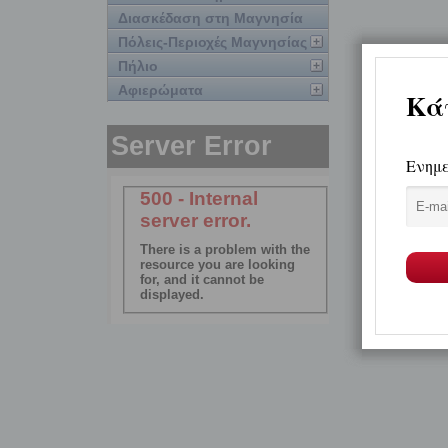
Διασκέδαση στη Μαγνησία
Πόλεις-Περιοχές Μαγνησίας
Πήλιο
Αφιερώματα