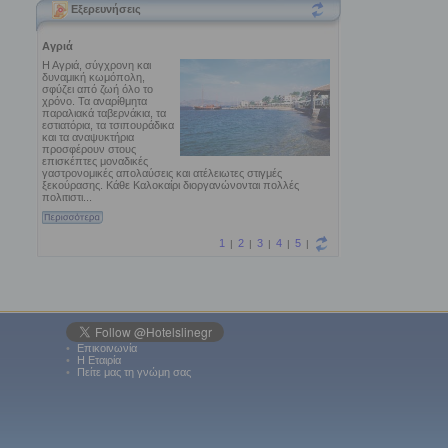
Εξερευνήσεις
•
Επικοινωνία
•
Η Εταιρία
•
Πείτε μας τη γνώμη σας