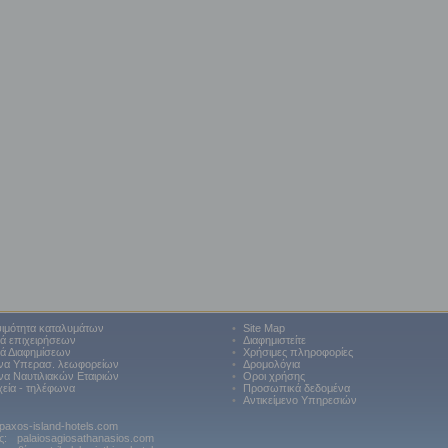
ιμότητα καταλυμάτων
•
Site Map
κά επιχειρήσεων
•
Διαφημιστείτε
κά Διαφημίσεων
•
Χρήσιμες πληροφορίες
να Υπερασ. λεωφορείων
•
Δρομολόγια
α Ναυτιλιακών Εταιριών
•
Οροι χρήσης
χεία - τηλέφωνα
•
Προσωπικά δεδομένα
•
Αντικείμενο Υπηρεσιών
paxos-island-hotels.com
ς:
palaiosagiosathanasios.com