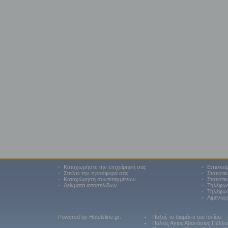
•
Καταχωρήστε την επιχείρησή σας
•
Επισκεψ
•
Στείλτε την προσφορά σας
•
Στατιστι
•
Καταχώρηση συντεταγμένων
•
Στατιστι
•
Δείγματα ιστοσελίδων
•
Τηλέφω
•
Τηλέφων
•
Λιμεναρ
Powered by Hotelsline.gr:
Παξοί, το διαμάντι του Ιονίου:
Παλιός Αγιος Αθανάσιος Πέλλα