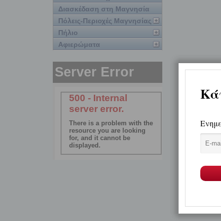
Διασκέδαση στη Μαγνησία
Πόλεις-Περιοχές Μαγνησίας
Πήλιο
Αφιερώματα