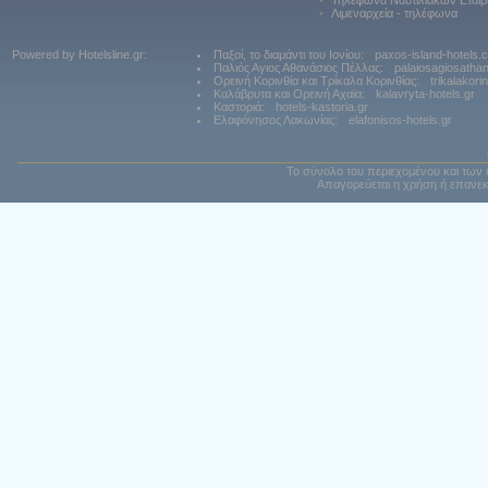
•
Τηλέφωνα Ναυτιλιακών Εταιρ
•
Λιμεναρχεία - τηλέφωνα
Powered by Hotelsline.gr:
Παξοί, το διαμάντι του Ιονίου:
paxos-island-hotels.
Παλιός Αγιος Αθανάσιος Πέλλας:
palaiosagiosatha
Ορεινή Κορινθία και Τρίκαλα Κορινθίας:
trikalakori
Καλάβρυτα και Ορεινή Αχαϊα:
kalavryta-hotels.gr
Καστοριά:
hotels-kastoria.gr
Ελαφόνησος Λακωνίας:
elafonisos-hotels.gr
Το σύνολο του περιεχομένου και των 
Απαγορεύεται η χρήση ή επανεκ