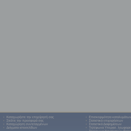
•
Καταχωρήστε την επιχείρησή σας
•
Επισκεψιμότητα καταλυμάτω
•
Στείλτε την προσφορά σας
•
Στατιστικά επιχειρήσεων
•
Καταχώρηση συντεταγμένων
•
Στατιστικά Διαφημίσεων
•
Δείγματα ιστοσελίδων
•
Τηλέφωνα Υπερασ. λεωφορε