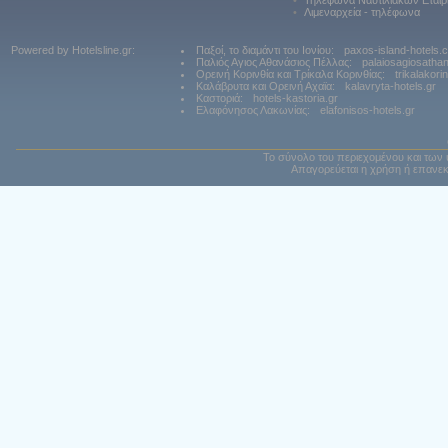
•
Τηλέφωνα Ναυτιλιακών Εταιρ
•
Λιμεναρχεία - τηλέφωνα
Powered by Hotelsline.gr:
Παξοί, το διαμάντι του Ιονίου:
paxos-island-hotels.
Παλιός Αγιος Αθανάσιος Πέλλας:
palaiosagiosatha
Ορεινή Κορινθία και Τρίκαλα Κορινθίας:
trikalakori
Καλάβρυτα και Ορεινή Αχαϊα:
kalavryta-hotels.gr
Καστοριά:
hotels-kastoria.gr
Ελαφόνησος Λακωνίας:
elafonisos-hotels.gr
Το σύνολο του περιεχομένου και των 
Απαγορεύεται η χρήση ή επανεκ