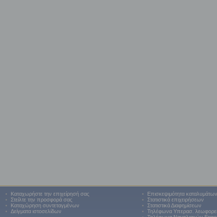
•
Καταχωρήστε την επιχείρησή σας
•
Επισκεψιμότητα καταλυμάτω
•
Στείλτε την προσφορά σας
•
Στατιστικά επιχειρήσεων
•
Καταχώρηση συντεταγμένων
•
Στατιστικά Διαφημίσεων
•
Δείγματα ιστοσελίδων
•
Τηλέφωνα Υπερασ. λεωφορε