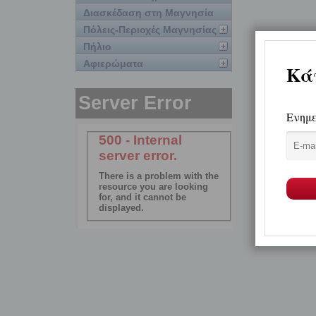
Διασκέδαση στη Μαγνησία
Πόλεις-Περιοχές Μαγνησίας
Πήλιο
Αφιερώματα