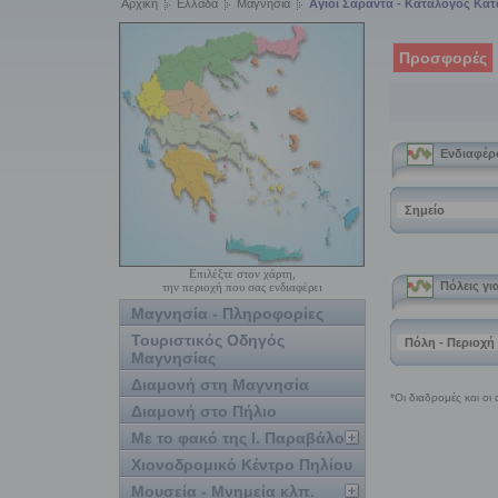
Αρχική
Ελλάδα
Μαγνησία
Αγιοι Σαράντα - Κατάλογος Κα
Προσφορές
Επιλέξτε στον χάρτη,
την περιοχή που σας ενδιαφέρει
Μαγνησία - Πληροφορίες
Τουριστικός Οδηγός
Μαγνησίας
Διαμονή στη Μαγνησία
Διαμονή στο Πήλιο
Με το φακό της Ι. Παραβάλου
Χιονοδρομικό Κέντρο Πηλίου
Μουσεία - Μνημεία κλπ.