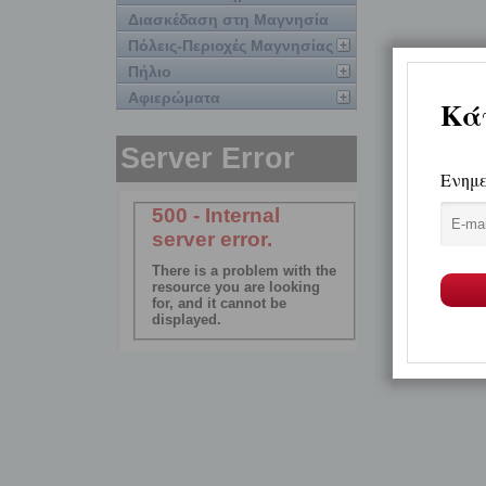
Διασκέδαση στη Μαγνησία
Πόλεις-Περιοχές Μαγνησίας
Πήλιο
Αφιερώματα