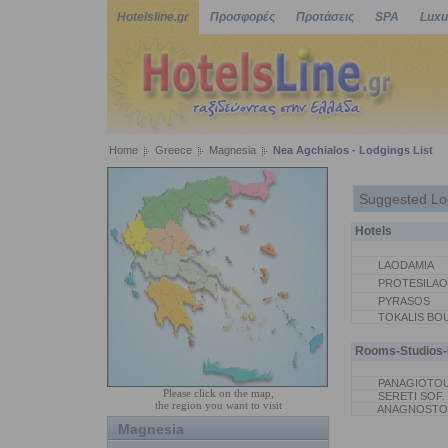
Hotelsline.gr
Προσφορές
Προτάσεις
SPA
Luxu
Home
Greece
Magnesia
Nea Agchialos - Lodgings List
Suggested Lo
Hotels
LAODAMIA
PROTESILAO
PYRASOS
TOKALIS BOU
Rooms-Studios-P
PANAGIOTOU
Please click on the map,
SERETI SOF.
the region you want to visit
ANAGNOSTOU
Magnesia