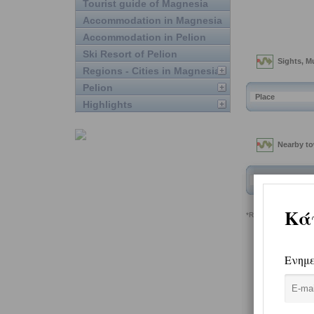
Tourist guide of Magnesia
Accommodation in Magnesia
Accommodation in Pelion
Ski Resort of Pelion
Regions - Cities in Magnesia
Pelion
Highlights