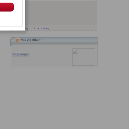
Μεγέθυνση
Σμίκρυνση
Nea Agchialos