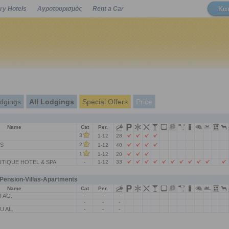
Κα
ry Hotels
Αγροτουρισμός
Rent a Car
Powered by
dgings
All Lodgings
Special Offers
Price
Name
Cat
Per.
3
1-12
28
S
2
1-12
40
1
1-12
20
TIQUE HOTEL & SPA
-
1-12
33
ension-Villas-Apartments
Name
Cat
Per.
 AG.
-
-
-
-
-
-
 AL.
-
-
-