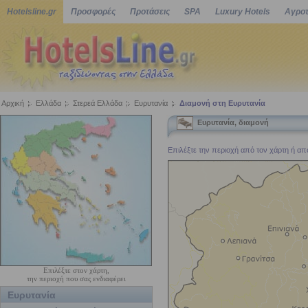
Hotelsline.gr
Προσφορές
Προτάσεις
SPA
Luxury Hotels
Αγροτ
Αρχική
Ελλάδα
Στερεά Ελλάδα
Ευρυτανία
Διαμονή στη Ευρυτανία
Ευρυτανία, διαμονή
Επιλέξτε την περιοχή από τον χάρτη ή από 
Επιλέξτε στον χάρτη,
την περιοχή που σας ενδιαφέρει
Ευρυτανία