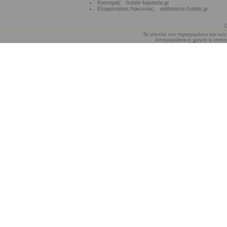
Καστοριά:
hotels-kastoria.gr
Ελαφόνησος Λακωνίας:
elafonisos-hotels.gr
Το σύνολο του περιεχομένου και των
Απαγορεύεται η χρήση ή επανεκ