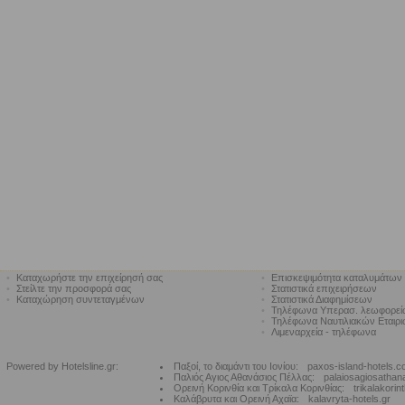
•
Καταχωρήστε την επιχείρησή σας
•
Επισκεψιμότητα καταλυμάτων
•
Στείλτε την προσφορά σας
•
Στατιστικά επιχειρήσεων
•
Καταχώρηση συντεταγμένων
•
Στατιστικά Διαφημίσεων
•
Τηλέφωνα Υπερασ. λεωφορε
•
Τηλέφωνα Ναυτιλιακών Εταιρ
•
Λιμεναρχεία - τηλέφωνα
Powered by Hotelsline.gr:
Παξοί, το διαμάντι του Ιονίου:
paxos-island-hotels.
Παλιός Αγιος Αθανάσιος Πέλλας:
palaiosagiosathan
Ορεινή Κορινθία και Τρίκαλα Κορινθίας:
trikalakorin
Καλάβρυτα και Ορεινή Αχαϊα:
kalavryta-hotels.gr