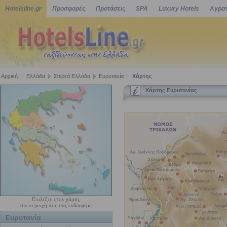
Hotelsline.gr
Προσφορές
Προτάσεις
SPA
Luxury Hotels
Αγροτ
Αρχική
Ελλάδα
Στερεά Ελλάδα
Ευρυτανία
Χάρτης
Χάρτης Ευρυτανίας
Επιλέξτε στον χάρτη,
την περιοχή που σας ενδιαφέρει
Ευρυτανία