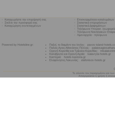
•
Καταχωρήστε την επιχείρησή σας
•
Επισκεψιμότητα καταλυμάτων
•
Στείλτε την προσφορά σας
•
Στατιστικά επιχειρήσεων
•
Καταχώρηση συντεταγμένων
•
Στατιστικά Διαφημίσεων
•
Τηλέφωνα Υπερασ. λεωφορε
•
Τηλέφωνα Ναυτιλιακών Εταιρ
•
Λιμεναρχεία - τηλέφωνα
Powered by Hotelsline.gr:
Παξοί, το διαμάντι του Ιονίου:
paxos-island-hotels.
Παλιός Αγιος Αθανάσιος Πέλλας:
palaiosagiosathan
Ορεινή Κορινθία και Τρίκαλα Κορινθίας:
trikalakorin
Καλάβρυτα και Ορεινή Αχαϊα:
kalavryta-hotels.gr
Καστοριά:
hotels-kastoria.gr
Ελαφόνησος Λακωνίας:
elafonisos-hotels.gr
Το σύνολο του περιεχομένου και των
Απαγορεύεται η χρήση ή επανεκ