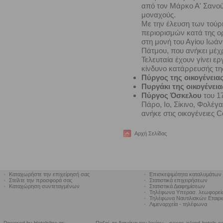
από τον Μάρκο Α' Σανού
μοναχούς.
Με την έλευση των τούρ
περιορισμών κατά της ο
στη μονή του Αγίου Ιωά
Πάτμου, που ανήκει μέχ
Τελευταία έχουν γίνει ε
κίνδυνο κατάρρευσής τη
Πύργος της οικογένεια
Πυργάκι της οικογένει
Πύργος Όσκελου
του 17
Πάρο, Ιο, Σίκινο, Φολέγα
ανήκε στις οικογένειες 
Αρχή Σελίδας
•
Καταχωρήστε την επιχείρησή σας
•
Επισκεψιμότητα καταλυμάτων
•
Στείλτε την προσφορά σας
•
Στατιστικά επιχειρήσεων
•
Καταχώρηση συντεταγμένων
•
Στατιστικά Διαφημίσεων
•
Τηλέφωνα Υπερασ. λεωφορε
•
Τηλέφωνα Ναυτιλιακών Εταιρ
•
Λιμεναρχεία - τηλέφωνα