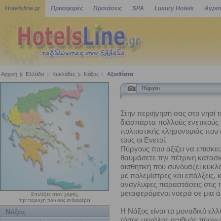
Hotelsline.gr
Προσφορές
Προτάσεις
SPA
Luxury Hotels
Αγροτ
Αρχική
Ελλάδα
Κυκλάδες
Νάξος
Αξιοθέατα
Πύργοι
Στην περιήγησή σας στο νησί 
διάσπαρτα πολλούς ενετικούς 
πολιτιστικής κληρονομιάς πο
τους οι Ενετοί.
Πύργους που αξίζει να επισκευ
θαυμάσετε την πέτρινη κατασκ
αισθητική που συνδυάζει κυκλα
με πολεμίστρες και επάλξεις, 
ανάγλυφες παραστάσεις στις 
μεταφερόμενοι νοερά σε μια ά
Επιλέξτε στον χάρτη,
την περιοχή που σας ενδιαφέρει
Η Νάξος είναι το μοναδικό ελλ
Νάξος
τόσος μεγάλος αριθμός πύργων