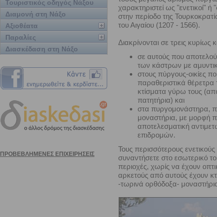
Τουριστικός οδηγός Νάξου
χαρακτηριστεί ως "ενετικοί" ή 
Διαμονή στη Νάξο
στην περίοδο της Τουρκοκρατί
του Αιγαίου (1207 - 1566).
Αξιοθέατα
Παραλίες
Διακρίνονται σε τρεις κυρίως κ
Διασκέδαση στη Νάξο
σε αυτούς που αποτελο
των κάστρων με αμυντι
στους πύργους-οικίες π
παραθεριστικά θέρετρα 
κτίσματα γύρω τους (απ
πατητήρια) και
στα πυργομονάστηρα, π
μοναστήρια, με μορφή π
αποτελεσματική αντιμετ
επιδρομών.
Τους περισσότερους ενετικούς
συναντήσετε στο εσωτερικό το
περιοχές, χωρίς να έχουν οπτ
αρκετούς από αυτούς έχουν κτι
-τωρινά ορθόδοξα- μοναστήρι