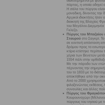
διακοσμημένοι με φύλλα 
πόρτας, η οποία οδηγεί
Η σάλα του πύργου είνα
μοναδική, δίνοντας την 
Αρχικοί ιδιοκτήτες ήταν ο
διοικητή της Βλαχίας Φρ
του Μεγάλου Διερμηνέα τ
Γκλέζο.
Πύργος του Μπαζαίου ή
Σταυρού
στο Σαγκρί. Το
σε κοντινή απόσταση απ
δρόμου προς το εσωτερικ
κτίριο κτίστηκε περίπου
χέρια των Βενετών μετά 
1554 πάλι στην ορθόδοξ
Με την πάροδο των ετών
πέρνοντας την σημερινή
του το 1833 με το διάτα
αποκτήθηκε από την
οικ
Από το 2000 χρησιμοποιεί
φιλοξενώντας εκθέσεις, 
συναυλίες και άλλες πολι
Πύργος του Φραγκόπο
Κουρουνοχώρι (Μέλανες)
πύργους του νησιού με τ