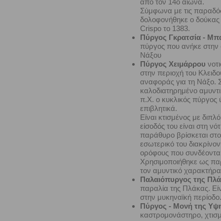
από τον 14ο αιώνα.
Σύμφωνα με τις παραδόσ
δολοφονήθηκε ο δούκας N
Crispo το 1383.
Πύργος Γκρατσία - Μπ
πύργος που ανήκε στην ο
Νάξου
Πύργος Χειμάρρου
νοτι
στην περιοχή του Κλειδο
αναφοράς για τη Νάξο. 
καλοδιατηρημένο αμυντικ
π.Χ. ο κυκλικός πύργος 
επιβλητικά.
Είναι κτισμένος με διπλ
είσοδός του είναι στη νό
παράθυρο βρίσκεται στο
εσωτερικό του διακρίνοντ
ορόφους που συνδέονται
Χρησιμοποιήθηκε ως παρ
τον αμυντικό χαρακτήρα 
Παλαιόπυργος της Πλά
παραλία της Πλάκας. Εί
στην μυκηναϊκή περίοδο
Πύργος - Μονή της Υψ
καστρομονάστηρο, χτισμ