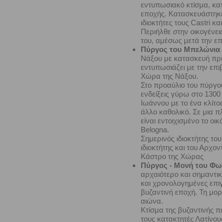
εντυπωσιακό κτίσμα, κα
εποχής. Κατασκευάστηκε
ιδιοκτήτες τους Castri κ
Περιήλθε στην οικογένει
του, αμέσως μετά την ε
Πύργος του Μπελώνια
Νάξου με κατασκευή πρι
εντυπωσιάζει με την επι
Χώρα της Νάξου.
Στο προαύλιο του πύργο
ενδείξεις γύρω στο 1300 
Ιωάννου με το ένα κλίτος
άλλο καθολικό. Σε μια π
είναι εντοιχισμένο το οι
Belogna.
Σημερινός ιδιοκτήτης το
ιδιοκτήτης και του Αρχο
Κάστρο της Χώρας
Πύργος - Μονή του Φω
αρχαιότερο και σημαντι
και χρονολογημένες επι
βυζαντινή εποχή. Τη μο
αιώνα.
Κτίσμα της βυζαντινής 
τους κατακτητές Λατίνο