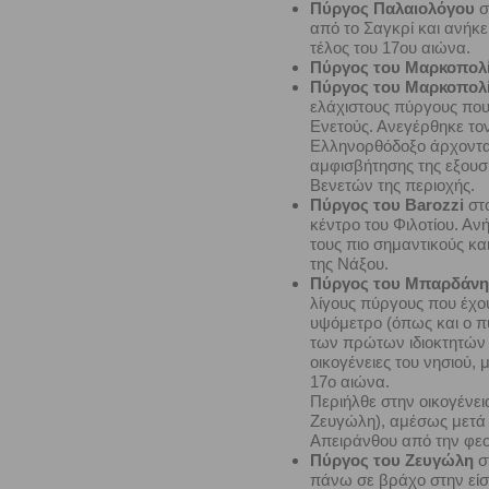
Πύργος Παλαιολόγου
σ
από το Σαγκρί και ανήκε
τέλος του 17ου αιώνα.
Πύργος του Μαρκοπολί
Πύργος του Μαρκοπολ
ελάχιστους πύργους που
Ενετούς. Ανεγέρθηκε το
Ελληνορθόδοξο άρχοντα
αμφισβήτησης της εξουσί
Βενετών της περιοχής.
Πύργος του Barozzi
στο
κέντρο του Φιλοτίου. Αν
τους πιο σημαντικούς κ
της Νάξου.
Πύργος του Μπαρδάνη
λίγους πύργους που έχου
υψόμετρο (όπως και ο π
των πρώτων ιδιοκτητών S
οικογένειες του νησιού,
17ο αιώνα.
Περιήλθε στην οικογένει
Ζευγώλη), αμέσως μετά 
Απειράνθου από την φεο
Πύργος του Ζευγώλη
σ
πάνω σε βράχο στην είσ