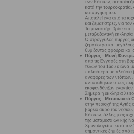
των Κόκκων, οι οποίοι 
κατά την τουρκοκρατία, 
κατάργησή του.
Αποτελεί ένα από τα ισ
και ζεματίστρες, για το
Το μοναστήρι βρίσκεται
μεταβυζαντινή εκκλησία 
Ο στρογγυλός πύργος δια
ζεματίστρα και μεγάλους
θυμίζοντας φρούριο και 
Πύργος - Μονή Φανερ
από τις Εγγαρές στη βορ
τελών του 16ου αιώνα με
παλαιότερα με πλούσια 
αναφορές των ντόπιων, 
αντιστάθηκαν στους πει
εκσφενδόνιζαν εναντίον 
Σήμερα η εκκλησία λειτο
Πύργος - Μεσαιωνικό 
στην περιοχή της Αγιάς 
βόρειο άκρο του νησιού.
Κόκκων, άλλης μιας ισχ
της ματαμεσαιωνικής Νά
Χρονολογείται κατά τον 
σημαντικές ζημιές από 