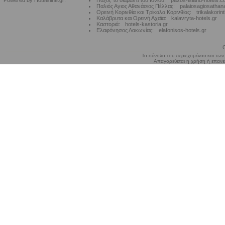
Powered by Hotelsline.gr:
Παξοί, το διαμάντι του Ιονίου:
paxos-island-hotels.
Παλιός Αγιος Αθανάσιος Πέλλας:
palaiosagiosathan
Ορεινή Κορινθία και Τρίκαλα Κορινθίας:
trikalakorin
Καλάβρυτα και Ορεινή Αχαϊα:
kalavryta-hotels.gr
Καστοριά:
hotels-kastoria.gr
Ελαφόνησος Λακωνίας:
elafonisos-hotels.gr
Το σύνολο του περιεχομένου και των
Απαγορεύεται η χρήση ή επανεκ