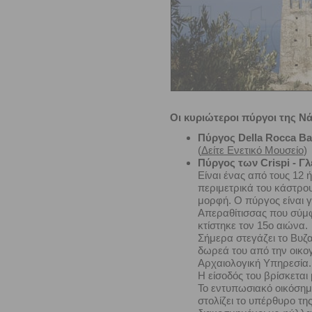
Οι κυριώτεροι πύργοι της Νά
Πύργος Della Rocca Ba
(
Δείτε Ενετικό Μουσείο
)
Πύργος των Crispi - Γλ
Είναι ένας από τους 12 
περιμετρικά του κάστρου
μορφή. Ο πύργος είναι γ
Απεραθίτισσας που σύμ
κτίστηκε τον 15ο αιώνα.
Σήμερα στεγάζει το Βυζα
δωρεά του από την οικογ
Αρχαιολογική Υπηρεσία.
Η είσοδός του βρίσκεται
Το εντυπωσιακό οικόσημο
στολίζει το υπέρθυρο της