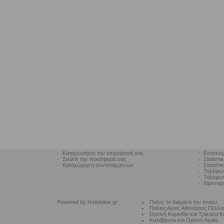
•
Καταχωρήστε την επιχείρησή σας
•
Επισκεψ
•
Στείλτε την προσφορά σας
•
Στατιστι
•
Καταχώρηση συντεταγμένων
•
Στατιστι
•
Τηλέφω
•
Τηλέφων
•
Λιμεναρ
Powered by Hotelsline.gr:
Παξοί, το διαμάντι του Ιονίου:
Παλιός Αγιος Αθανάσιος Πέλλα
Ορεινή Κορινθία και Τρίκαλα Κ
Καλάβρυτα και Ορεινή Αχαϊα: