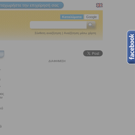
ταχωρήστε την επιχείρησή σας
Καταλύματα
Google
Σύνθετη αναζήτηση
|
Αναζήτηση μέσω χάρτη
ΔΙΑΦΗΜΙΣΗ
,
ι
ν
ιος
ον
κό
ά