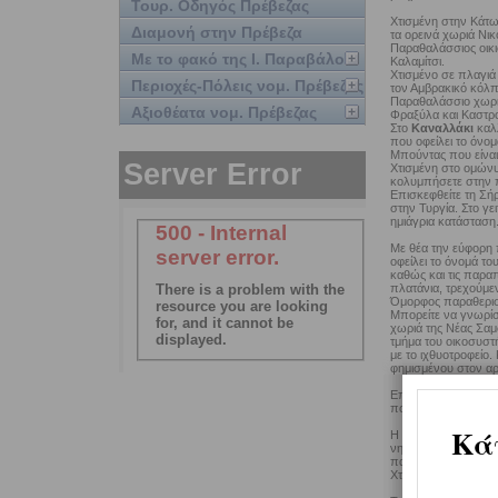
Τουρ. Οδηγός Πρέβεζας
Χτισμένη στην Κάτω
Διαμονή στην Πρέβεζα
τα ορεινά χωριά Νικ
Παραθαλάσσιος οικι
Με το φακό της Ι. Παραβάλου
Καλαμίτσι.
Χτισμένο σε πλαγιά 
Περιοχές-Πόλεις νομ. Πρέβεζας
τον Αμβρακικό κόλπ
Παραθαλάσσιο χωριό
Αξιοθέατα νομ. Πρέβεζας
Φραξύλα και Καστροσ
Στο
Καναλλάκι
καλλ
που οφείλει το όνο
Μπούντας που είναι
Χτισμένη στο ομώνυ
κολυμπήσετε στην πα
Επισκεφθείτε τη Σή
στην Τυργία. Στο γ
ημιάγρια κατάσταση
Με θέα την εύφορη 
οφείλει το όνομά τ
καθώς και τις παραπ
πλατάνια, τρεχούμεν
Όμορφος παραθεριστ
Μπορείτε να γνωρίσ
χωριά της Νέας Σαμ
τμήμα του οικοσυστ
με το ιχθυοτροφείο
φημισμένου στον αρ
Επισκεφθείτε το Κά
που απλώνεται σε έ
Η γραφική
Πάργα
έ
νησάκι Μονολίθι, το
παραθεριστικό οικισ
Χτισμένα σε κατάφυτ