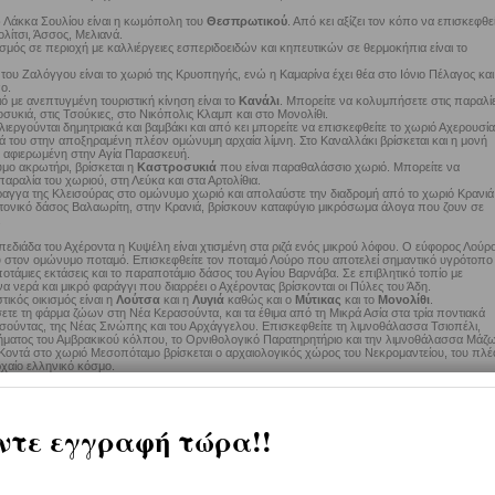
 Λάκκα Σουλίου είναι η κωμόπολη του
Θεσπρωτικού
. Από κει αξίζει τον κόπο να επισκεφθεί
ολίτσι, Άσσος, Μελιανά.
σμός σε περιοχή με καλλιέργειες εσπεριδοειδών και κηπευτικών σε θερμοκήπια είναι το
του Ζαλόγγου είναι το χωριό της Κρυοπηγής, ενώ η Καμαρίνα έχει θέα στο Ιόνιο Πέλαγος και
ο.
 με ανεπτυγμένη τουριστική κίνηση είναι το
Κανάλι
. Μπορείτε να κολυμπήσετε στις παραλί
υκιά, στις Τσούκιες, στο Νικόπολις Κλαμπ και στο Μονολίθι.
ιεργούνται δημητριακά και βαμβάκι και από κει μπορείτε να επισκεφθείτε το χωριό Αχερουσία
μά του στην αποξηραμένη πλέον ομώνυμη αρχαία λίμνη. Στο Καναλλάκι βρίσκεται και η μονή
 αφιερωμένη στην Αγία Παρασκευή.
μο ακρωτήρι, βρίσκεται η
Καστροσυκιά
που είναι παραθαλάσσιο χωριό. Μπορείτε να
ραλία του χωριού, στη Λεύκα και στα Αρτολίθια.
ραγγα της Κλεισούρας στο ομώνυμο χωριό και απολαύστε την διαδρομή από το χωριό Κρανιά
ειτονικό δάσος Βαλαωρίτη, στην Κρανιά, βρίσκουν καταφύγιο μικρόσωμα άλογα που ζουν σε
.
πεδιάδα του Αχέροντα η Κυψέλη είναι χτισμένη στα ριζά ενός μικρού λόφου. Ο εύφορος Λούρ
ου στον ομώνυμο ποταμό. Επισκεφθείτε τον ποταμό Λούρο που αποτελεί σημαντικό υγρότοπο
οτάμιες εκτάσεις και το παραποτάμιο δάσος του Αγίου Βαρνάβα. Σε επιβλητικό τοπίο με
α νερά και μικρό φαράγγι που διαρρέει ο Αχέροντας βρίσκονται οι Πύλες του Άδη.
ικός οικισμός είναι η
Λούτσα
και η
Λυγιά
καθώς και ο
Μύτικας
και το
Μονολίθι
.
ετε τη φάρμα ζώων στη Νέα Κερασούντα, και τα έθιμα από τη Μικρά Ασία στα τρία ποντιακά
σούντας, της Νέας Σινώπης και του Αρχάγγελου. Επισκεφθείτε τη λιμνοθάλασσα Τσιοπέλι,
ήματος του Αμβρακικού κόλπου, το Ορνιθολογικό Παρατηρητήριο και την λιμνοθάλασσα Μάζ
. Κοντά στο χωριό Μεσοπόταμο βρίσκεται ο αρχαιολογικός χώρος του Νεκρομαντείου, του πλέ
χαίο ελληνικό κόσμο.
στρο Πέντε Πηγάδια στο ορεινό χωριό του Νέου Γοργόμυλου καθώς και την αρχαία
Νικόπολ
κταση 9.000 στρεμμάτων στην χερσόνησο της Πρέβεζας.
χει νησιώτικο χρώμα και σημαντική τουριστική κίνηση. Επισκεφθείτε το νησάκι της Παναγίας, 
υς παραθεριστικούς οικισμούς Λύχνος και Αγία Κυριακή, τις θαλάσσιες σπηλιές, τον
μό Σαρακήνικο, τον παραλιακό οικισμό Βάλτος καθώς και το χωριό Ανθούσα και το χωριό Αγι
η περιοχή βρίσκονται τα Ριζά. Επισκεφθείτε το δάσος Λεκατσά εξαιρετικής φυσικής ομορφιάς.