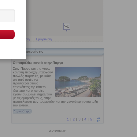
τη
ών
α
Μεγέθυνση
Σμίκρυνση
Εξερευνήσεις
ΔΙΑΦΗΜΙΣΗ