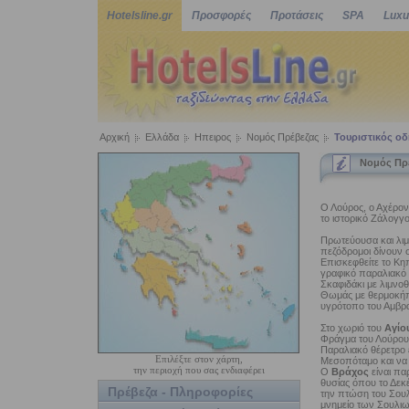
Hotelsline.gr
Προσφορές
Προτάσεις
SPA
Luxu
Αρχική
Ελλάδα
Ηπειρος
Νομός Πρέβεζας
Τουριστικός ο
Νομός Πρέ
Ο Λούρος, ο Αχέροντ
το ιστορικό Ζάλογγ
Πρωτεύουσα και λιμά
πεζόδρομοι δίνουν 
Επισκεφθείτε το Κη
γραφικό παραλιακό 
Σκαφιδάκι με λιμνοθ
Θωμάς με θερμοκήπι
υγρότοπο του Αμβρα
Στο χωριό του
Αγίο
Φράγμα του Λούρου
Παραλιακό θέρετρο ε
Επιλέξτε στον χάρτη,
Μεσοπόταμο και να 
την περιοχή που σας ενδιαφέρει
Ο
Βράχος
είναι πα
θυσίας όπου το Δεκ
Πρέβεζα - Πληροφορίες
την πτώση του Σουλ
μνημείο των Σουλιω