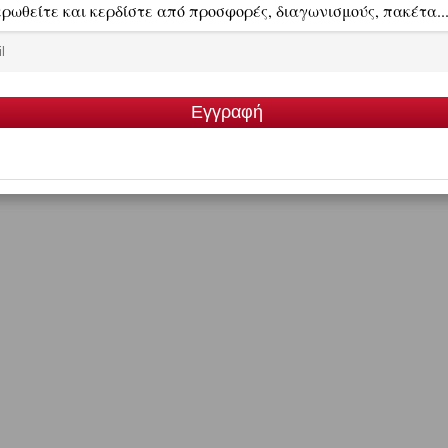
ίναι εξαιρετικής φυσικής ομορφιάς και καταλήγουν στις πηγές του Αχέροντα. Θα απολαύσετε 
ρίκαστρο.
μορφες πλατείες και πεζοδρόμους είναι η
Φιλιππιάδα
. Είναι γνωστή ως πόλη των Πελαργ
 και αναπαράγονται ορισμένους μήνες του χρόνου τα αποδημητικά πουλιά. Αξίζει τον κόπο ν
ύ άλλων στη Φιλιππιάδα, τη λίμνη Ζηρού σε περιοχή κατάφυτη από υπεραιωνόβια δένδρα.
μό Πρεβέζης αγοράστε αυγοτάραχο, γλυκά κουταλιού και το τοπικό γλυκό ταψιού "αφαλός".
πετάλι", θαλασσινά, αφαλό, κρέμες, ρυζόγαλο, προβατίνα, γίδα βραστή και γαρδούμπες.
Διαβάστε τα σχόλια και γράψτε το δικό σας