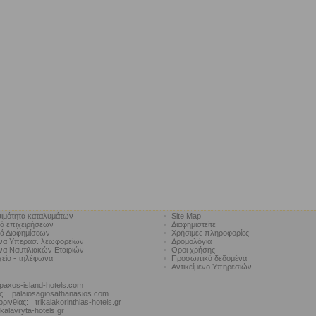
ιμότητα καταλυμάτων
•
Site Map
κά επιχειρήσεων
•
Διαφημιστείτε
κά Διαφημίσεων
•
Χρήσιμες πληροφορίες
να Υπερασ. λεωφορείων
•
Δρομολόγια
α Ναυτιλιακών Εταιριών
•
Οροι χρήσης
χεία - τηλέφωνα
•
Προσωπικά δεδομένα
•
Αντικείμενο Υπηρεσιών
paxos-island-hotels.com
ς:
palaiosagiosathanasios.com
ορινθίας:
trikalakorinthias-hotels.gr
kalavryta-hotels.gr