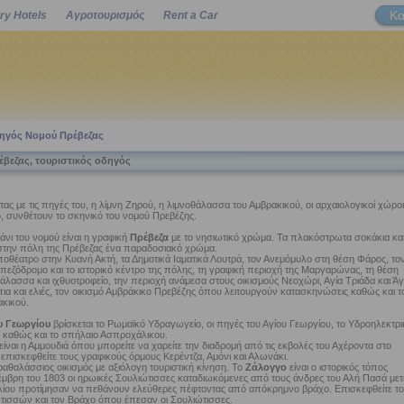
Κα
ry Hotels
Αγροτουρισμός
Rent a Car
Powered by
δηγός Νομού Πρέβεζας
βεζας, τουριστικός οδηγός
ας με τις πηγές του, η λίμνη Ζηρού, η λιμνοθάλασσα του Αμβρακικού, οι αρχαιολογικοί χώροι
ο, συνθέτουν το σκηνικό του νομού Πρεβέζης.
νι του νομού είναι η γραφική
Πρέβεζα
με το νησιωτικό χρώμα. Τα πλακόστρωτα σοκάκια κα
στην πόλη της Πρέβεζας ένα παραδοσιακό χρώμα.
ποθέατρο στην Κυανή Ακτή, τα Δημοτικά Ιαματικά Λουτρά, τον Ανεμόμυλο στη θέση Φάρος, το
πεζόδρομο και το ιστορικό κέντρο της πόλης, τη γραφική περιοχή της Μαργαρώνας, τη θέση
άλασσα και ιχθυοτροφείο, την περιοχή ανάμεσα στους οικισμούς Νεοχώρι, Αγία Τριάδα και Άγ
α και ελιές, τον οικισμό Αμβράκικο Πρεβέζης όπου λειτουργούν κατασκηνώσεις καθώς και τ
κικού.
υ Γεωργίου
βρίσκεται το Ρωμαϊκό Υδραγωγείο, οι πηγές του Αγίου Γεωργίου, το Υδροηλεκτρι
 καθώς και το σπήλαιο Ασπροχάλικου.
ίναι η Αμμουδιά όπου μπορείτε να χαρείτε την διαδρομή από τις εκβολές του Αχέροντα στο
επισκεφθείτε τους γραφικούς όρμους Κερέντζα, Αμόνι και Αλωνάκι.
ραθαλάσσιος οικισμός με αξιόλογη τουριστική κίνηση. Το
Ζάλογγο
είναι ο ιστορικός τόπος
έμβρη του 1803 οι ηρωικές Σουλιώτισσες καταδιωκόμενες από τους άνδρες του Αλή Πασά μετ
ίου προτίμησαν να πεθάνουν ελεύθερες πέφτοντας από απόκρημνο βράχο. Επισκεφθείτε το
τισσών και τον Βράχο όπου έπεσαν οι Σουλιώτισσες.