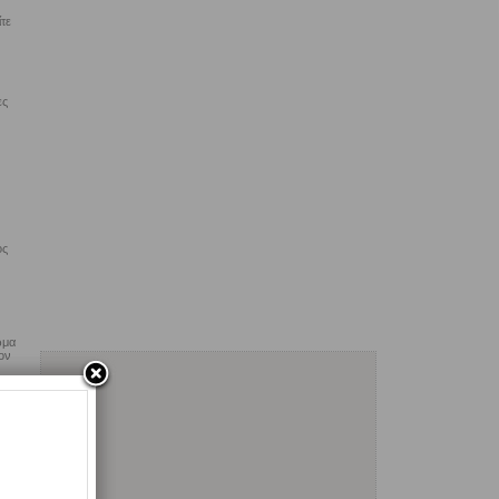
τε
ες
ος
ωμα
ον
η
το
ά.