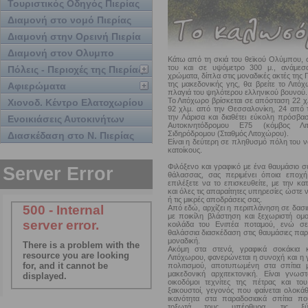
Τουριστικός Οδηγός Πιερίας
Διαμονή στο νομό Πιερίας
Διαμονή στην Ορεινή Πιερία
Διαμονή στον Ολυμπο
Κάτω από τη σκιά του θεϊκού Ολύμπου, σ
του και σε υψόμετρο 300 μ., ανάμεσ
Πόλεις - Περιοχές της Πιερίας
χρώματα, δίπλα στις μοναδικές ακτές της Π
της μακεδονικής γης, θα βρείτε το Λιτ
Αφιερώματα
πλαγιά του ψηλότερου ελληνικού βουνού.
Το Λιτόχωρο βρίσκεται σε απόσταση 22 χ
Χιονοδ. Κέντρο Ελατοχωρίου
92 χλμ. από την Θεσσαλονίκη, 24 από 
την Λάρισα και διαθέτει εύκολη πρόσβ
Ενοικιάσεις Αυτοκινήτων
Αυτοκινητόδρομου Ε75 (κόμβος Λι
Σιδηρόδρομου (Σταθμός Λιτοχώρου).
Διασκέδαση στο Ν. Πιερίας
Είναι η δεύτερη σε πληθυσμό πόλη του ν
κατοίκους.
Φιλόξενο και γραφικό με ένα θαυμάσιο 
θάλασσας, σας περιμένει όποια εποχ
επιλέξετε να το επισκευθείτε, με την κ
και όλες τις απαραίτητες υπηρεσίες ώστε ν
ή τις μικρές αποδράσεις σας.
Από εδώ, αρχίζει η περιπλάνηση σε δασι
με ποικίλη βλάστηση και ξεχωριστή ομ
κοιλάδα του Ενιπέα ποταμού, ενώ σ
θαλάσσια διασκέδαση στις θαυμάσιες παραλ
μοναδική.
Ακόμη στα στενά, γραφικά σοκάκια κ
Λιτόχωρου, φανερώνεται η συνοχή και η 
πολιτισμού, αποτυπωμένη στα σπίτια μ
μακεδονική αρχιτεκτονική. Είναι γνωστ
οικοδόμοι τεχνίτες της πέτρας και τ
ξακουστοί, γεγονός που φαίνεται ολοκά
ικανότητα στα παραδοσιακά σπίτια π
τοξωτά τους υπέρθυρα, τις ξύλ