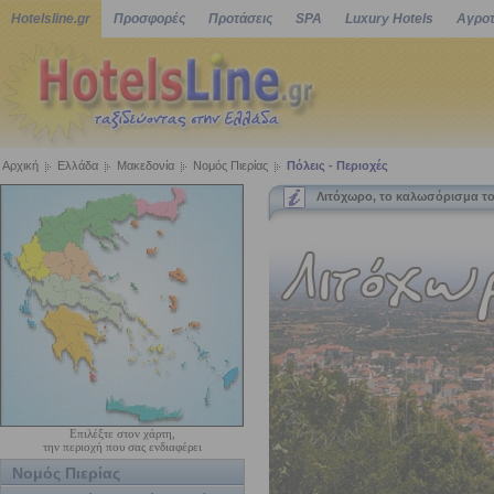
Hotelsline.gr
Προσφορές
Προτάσεις
SPA
Luxury Hotels
Αγροτ
Αρχική
Ελλάδα
Μακεδονία
Νομός Πιερίας
Πόλεις - Περιοχές
Λιτόχωρο, το καλωσόρισμα τ
Επιλέξτε στον χάρτη,
την περιοχή που σας ενδιαφέρει
Νομός Πιερίας