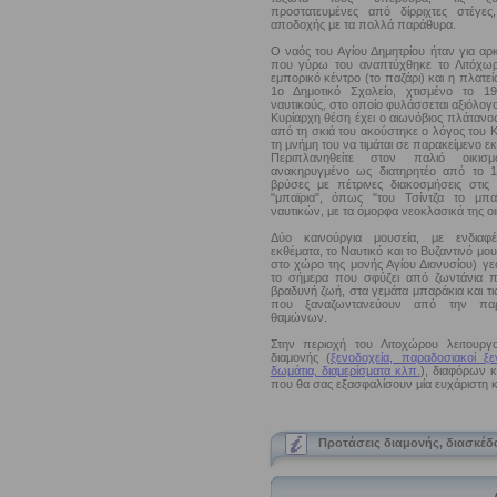
προστατευμένες από δίρριχτες στέγε
αποδοχής με τα πολλά παράθυρα.
Ο ναός του Αγίου Δημητρίου ήταν για αρ
που γύρω του αναπτύχθηκε το Λιτόχωρ
εμπορικό κέντρο (το παζάρι) και η πλατεί
1ο Δημοτικό Σχολείο, χτισμένο το 1
ναυτικούς, στο οποίο φυλάσσεται αξιόλογο
Κυρίαρχη θέση έχει ο αιωνόβιος πλάτανος
από τη σκιά του ακούστηκε ο λόγος του 
τη μνήμη του να τιμάται σε παρακείμενο ε
Περιπλανηθείτε στον παλιό οικισ
ανακηρυγμένο ως διατηρητέο από το 19
βρύσες με πέτρινες διακοσμήσεις στις 
"μπαϊρια", όπως "του Τσίντζα το μπα
ναυτικών, με τα όμορφα νεοκλασικά της οι
Δύο καινούργια μουσεία, με ενδιαφ
εκθέματα, το Ναυτικό και το Βυζαντινό μο
στο χώρο της μονής Αγίου Διονυσίου) γ
το σήμερα που σφύζει από ζωντάνια π
βραδυνή ζωή, στα γεμάτα μπαράκια και τι
που ξαναζωντανεύουν από την παρ
θαμώνων.
Στην περιοχή του Λιτοχώρου λειτουρ
διαμονής (
ξενοδοχεία, παραδοσιακοί ξε
δωμάτια, διαμερίσματα κλπ.
), διαφόρων 
που θα σας εξασφαλίσουν μία ευχάριστη κ
Προτάσεις διαμονής, διασκέδ