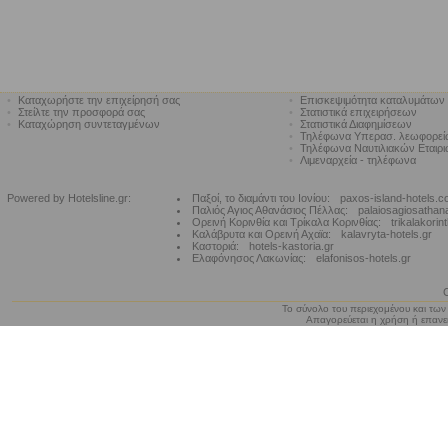
•
Καταχωρήστε την επιχείρησή σας
•
Επισκεψιμότητα καταλυμάτων
•
Στείλτε την προσφορά σας
•
Στατιστικά επιχειρήσεων
•
Καταχώρηση συντεταγμένων
•
Στατιστικά Διαφημίσεων
•
Τηλέφωνα Υπερασ. λεωφορε
•
Τηλέφωνα Ναυτιλιακών Εταιρ
•
Λιμεναρχεία - τηλέφωνα
Powered by Hotelsline.gr:
Παξοί, το διαμάντι του Ιονίου:
paxos-island-hotels.
Παλιός Αγιος Αθανάσιος Πέλλας:
palaiosagiosathan
Ορεινή Κορινθία και Τρίκαλα Κορινθίας:
trikalakorin
Καλάβρυτα και Ορεινή Αχαϊα:
kalavryta-hotels.gr
Καστοριά:
hotels-kastoria.gr
Ελαφόνησος Λακωνίας:
elafonisos-hotels.gr
Το σύνολο του περιεχομένου και των
Απαγορεύεται η χρήση ή επανεκ