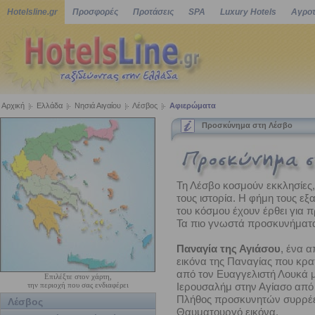
Hotelsline.gr
Προσφορές
Προτάσεις
SPA
Luxury Hotels
Αγροτ
Αρχική
Ελλάδα
Νησιά Αιγαίου
Λέσβος
Αφιερώματα
Προσκύνημα στη Λέσβο
Τη Λέσβο κοσμούν εκκλησίες,
τους ιστορία. Η φήμη τους εξ
του κόσμου έχουν έρθει για 
Τα πιο γνωστά προσκυνήματα 
Παναγία της Αγιάσου
, ένα 
εικόνα της Παναγίας που κρα
από τον Ευαγγελιστή Λουκά μ
Επιλέξτε στον χάρτη,
την περιοχή που σας ενδιαφέρει
Ιερουσαλήμ στην Αγίασο από
Πλήθος προσκυνητών συρρέει
Λέσβος
Θαυματουργό εικόνα.