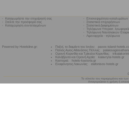
•
Καταχωρήστε την επιχείρησή σας
•
Επισκεψιμότητα καταλυμάτων
•
Στείλτε την προσφορά σας
•
Στατιστικά επιχειρήσεων
•
Καταχώρηση συντεταγμένων
•
Στατιστικά Διαφημίσεων
•
Τηλέφωνα Υπερασ. λεωφορε
•
Τηλέφωνα Ναυτιλιακών Εταιρ
•
Λιμεναρχεία - τηλέφωνα
Powered by Hotelsline.gr:
Παξοί, το διαμάντι του Ιονίου:
paxos-island-hotels.
Παλιός Αγιος Αθανάσιος Πέλλας:
palaiosagiosathan
Ορεινή Κορινθία και Τρίκαλα Κορινθίας:
trikalakorin
Καλάβρυτα και Ορεινή Αχαϊα:
kalavryta-hotels.gr
Καστοριά:
hotels-kastoria.gr
Ελαφόνησος Λακωνίας:
elafonisos-hotels.gr
Το σύνολο του περιεχομένου και των
Απαγορεύεται η χρήση ή επανεκ