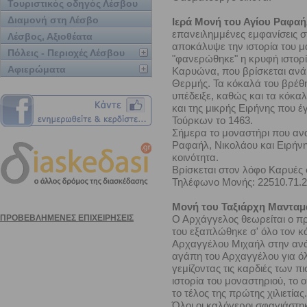
Τουριστικός οδηγός Λέσβου
Διαμονή στη Λέσβο
Ιερά Μονή του Αγίου Ραφαή
επανειλημμένες εμφανίσεις στ
Λέσβος, Αξιοθέατα
αποκάλυψε την ιστορία του μα
Πόλεις - Περιοχές Λέσβου
"φανερώθηκε" η κρυφή ιστορί
Αφιερώματα
Καρυώνα, που βρίσκεται ανά
Θερμής. Τα κόκαλά του βρέθ
υπέδειξε, καθώς και τα κόκα
και της μικρής Ειρήνης που έ
Τούρκων το 1463.
Σήμερα το μοναστήρι που α
Ραφαήλ, Νικολάου και Ειρήνη
κοινότητα.
Βρίσκεται στον λόφο Καρυές σ
Τηλέφωνο Μονής: 22510.71.
Μονή του Ταξιάρχη Μαντα
Ο Αρχάγγελος θεωρείται ο π
του εξαπλώθηκε σ' όλο τον 
Αρχαγγέλου Μιχαήλ στην ανάγ
αγάπη του Αρχαγγέλου για όλο
γεμίζοντας τις καρδιές των 
ιστορία του μοναστηριού, το
το τέλος της πρώτης χιλιετίας.
Όλοι οι καλόγεροι σφαγιάστη