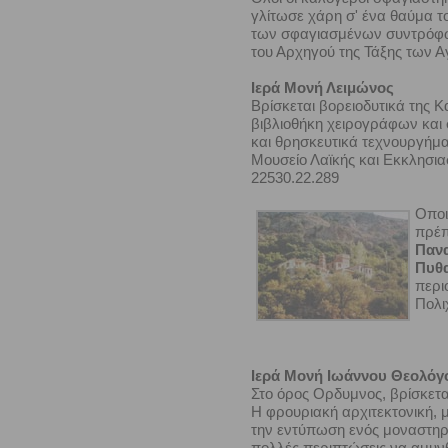
γλίτωσε χάρη σ' ένα θαύμα τ
των σφαγιασμένων συντρόφων
του Αρχηγού της Τάξης των 
Ιερά Μονή Λειμώνος
Βρίσκεται βορειοδυτικά της Κ
βιβλιοθήκη χειρογράφων και 
και θρησκευτικά τεχνουργήμα
Μουσείο Λαϊκής και Εκκλησιασ
22530.22.289
Οποι
πρέπ
Πανα
Πυθ
περι
Πολι
Ιερά Μονή Ιωάννου Θεολό
Στο όρος Ορδυμνος, βρίσκετα
H φρουριακή αρχιτεκτονική, 
την εντύπωση ενός μοναστηρ
πολλές περιπτώσεις να αμυνθ