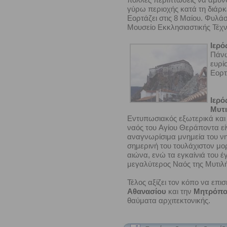
γύρω περιοχής κατά τη διάρκ
Εορτάζει στις 8 Μαίου. Φυλά
Μουσείο Εκκλησιαστικής Τέχν
Ιερό
Πάνω
ευρί
Εορτ
Ιερό
Μυτι
Eντυπωσιακός εξωτερικά και
ναός του Aγίου Θεράποντα εί
αναγνωρίσιμα μνημεία του νησι
σημερινή του τουλάχιστον μο
αιώνα, ενώ τα εγκαίνιά του έγ
μεγαλύτερος Ναός της Μυτιλή
Τέλος αξίζει τον κόπο να επισ
Αθανασίου
και την
Μητρόπολ
θαύματα αρχιτεκτονικής.