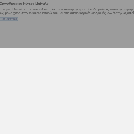
Χιονοδρομικό Κέντρο Μαίναλο
Το όρος Μαίναλο, που αποτέλεσε υλικό έμπνευσης για μια πλειάδα μύθων, τόπος γέννηση
όχι μόνο χάρη στην πλούσια ιστορία του και στις φυσιολατρικές διαδρομές, αλλά στην αξιοπο