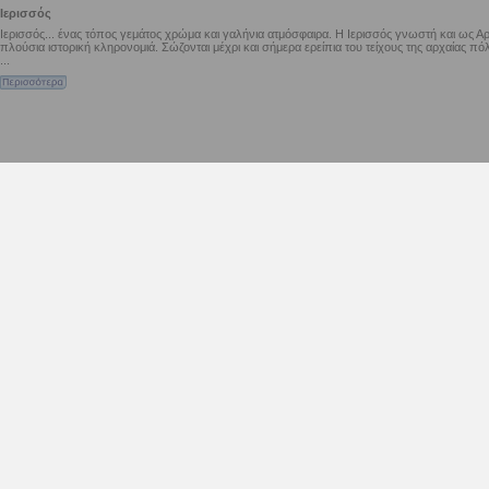
Ιερισσός
Ιερισσός... ένας τόπος γεμάτος χρώμα και γαλήνια ατμόσφαιρα. Η Ιερισσός γνωστή και ως Αρ
πλούσια ιστορική κληρονομιά. Σώζονται μέχρι και σήμερα ερείπια του τείχους της αρχαίας 
...