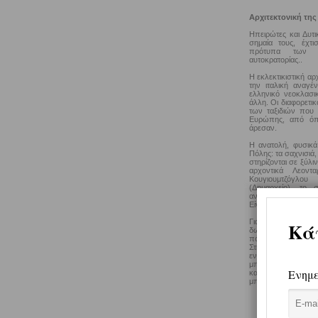
Αρχιτεκτονική της
Ηπειρώτες και Δυτι
σημαία τους, έχτ
πρότυπα των α
αυτοκρατορίας..
Η εκλεκτικιστική αρ
την ιταλική αναγέ
ελληνικό νεοκλασι
άλλη. Οι διαφορετικ
των ταξιδιών που έ
Ευρώπης, από όπο
άρεσαν.
Η ανατολή, φυσικά,
Πόλης: τα σαχνισιά
στηρίζονται σε ξύλιν
αρχοντικά Λεοντ
Κουγιουμτζόγλου
(Δημαρχείο), το 
ανέλαβε να αξιοποιή
Είναι μια οδοιπορία
Για τη διαμονή σας 
δωμάτιο σε κάποι
πόλης.
Στην Ξάνθη υπάρχ
ενοικιαζόμενα δω
μπορούν να ικανοπ
και απολαυστική π
μπορείτε να δείτε π