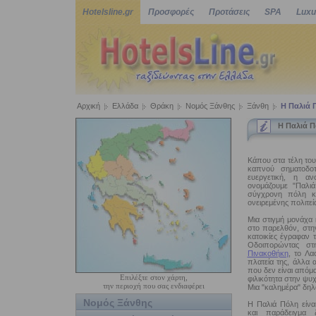
Hotelsline.gr
Προσφορές
Προτάσεις
SPA
Luxu
Αρχική
Ελλάδα
Θράκη
Νομός Ξάνθης
Ξάνθη
Η Παλιά 
Η Παλιά Π
Κάπου στα τέλη του
καπνού σηματοδοτ
ευεργετική, η α
ονομάζουμε "Παλι
σύγχρονη πόλη κα
ονειρεμένης πολιτεί
Μια στιγμή μονάχα 
στο παρελθόν, στην
κατοικίες έγραφαν 
Οδοιπορώντας σ
Πινακοθήκη
, το Λα
πλατεία της, άλλα 
που δεν είναι απόμα
Επιλέξτε στον χάρτη,
φιλικότητα στην ψυχ
την περιοχή που σας ενδιαφέρει
Μια "καλημέρα" δηλα
Νομός Ξάνθης
Η Παλιά Πόλη είναι
και παράδειγμα 