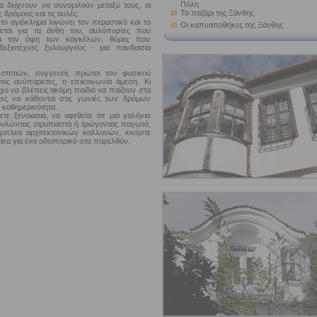
Πόλη
α δείχνουν να συνομιλούν μεταξύ τους, οι
Το παζάρι της Ξάνθης
 δρόμους και τις αυλές.
το αγιόκλημα λιγώνει τον περαστικό και το
Οι καπναποθήκες της Ξάνθης
ύεται για τα άνθη του, αυλόπορτες που
για την όψη των καγκέλων, θύρες που
δεξιοτέχνες ξυλουργούς - μια πανδαισία
πιτιών, συγγενείς πρώτοι του φυσικού
σεις ανύπαρκτες, η επικοινωνία άμεση. Κι
οχο να βλέπεις ακόμη παιδιά να παίζουν στα
κες να κάθονται στις γωνιές των δρόμων
 καθημερινότητα.
τε ξενοιασιά, να αφεθείτε σε μια γαλήνια
υλώντας σιροπιαστά ή τρώγοντας παγωτό,
έμπλεα αρχιτεκτονικών καλλονών, κινήστε
ίκα για ένα οδοιπορικό στο παρελθόν.