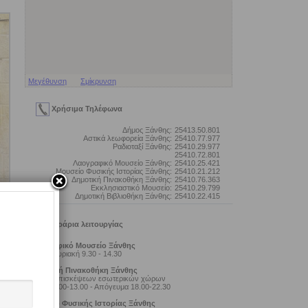
Μεγέθυνση
Σμίκρυνση
Χρήσιμα Τηλέφωνα
Δήμος Ξάνθης:
25413.50.801
Αστικά λεωφορεία Ξάνθης:
25410.77.977
Ραδιοταξί Ξάνθης:
25410.29.977
25410.72.801
Λαογραφικό Μουσείο Ξάνθης:
25410.25.421
Μουσείο Φυσικής Ιστορίας Ξάνθης:
25410.21.212
Δημοτική Πινακοθήκη Ξάνθης:
25410.76.363
Εκκλησιαστικό Μουσείο:
25410.29.799
Δημοτική Βιβλιοθήκη Ξάνθης:
25410.22.415
Ωράρια λειτουργίας
Λαογραφικό Μουσείο Ξάνθης
Τρίτη - Κυριακή 9.30 - 14.30
Δημοτική Πινακοθήκη Ξάνθης
Ωράριο επισκέψεων εσωτερικών χώρων
Πρωί 10.00-13.00 - Απόγευμα 18.00-22.30
Μουσείο Φυσικής Ιστορίας Ξάνθης