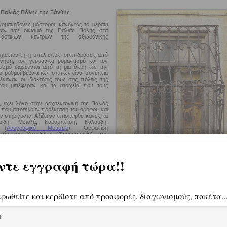
 Παλιάς Πόλης της Ξάνθης
κομακεδόνες μάστοροι, κάνοντας το μεράκι
ισαν τον οικισμό της Παλιάς Πόλης στα
στικών κέντρων της οθωμανικής
χιτεκτονική, η μπελ επόκ, οι επιδράσεις από
ννηση, τον γερμανικό ρομαντισμό και τον
κισμό διαχέονται από τη μια άκρη ως την
οί ρυθμοί βέβαια των σπιτιών είναι συνέπεια
καναν οι ιδιοκτήτες τους στις πόλεις της
υ μετέφεραν και τα στοιχεία που τους
 έχει λόγο στην αρχιτεκτονική της Παλιάς
, που αποτελούν προέκταση του ορόφου και
α στηρίγματα. Αξίζει να επισκεφθεί κανείς τα
αρίδη, Μεταξά, Καραμπέτση, Καλούδη,
 (
Λαογραφικό Μουσείο
), Ορφανίδη
σπίτι του Χατζιδάκη (Φρουραρχείο) που
σει η Νομαρχία, τις
καπναποθήκες
.
 στην αρχιτεκτονική Εδέμ!
στην πόλη της Ξάνθης, μπορείτε να κλείσετε
ο από τα ξενοδοχεία και καταλύματα της
ουν επιχειρήσεις διαμονής (ξενοδοχεία,
μάτια, παραδοσιακοί ξενώνες κλπ.), που
οιήσουν κάθε απαίτηση για μια ευχάριστη
αραμονή.
Λίστα με ξενοδοχεία και καταλύματα
ιο κάτω.
Πηγή: Νομαρχία Ξάνθης