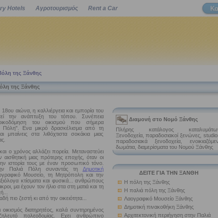
Κα
ry Hotels
Αγροτουρισμός
Rent a Car
Powered by
Πόλη της Ξάνθης
όλη της Ξάνθης
 18ου αιώνα, η καλλιέργεια και εμπορία του
εί την ανάπτυξη του τόπου. Συνέπεια
Διαμονή στο Νομό Ξάνθης
νοικοδόμηση του οικισμού που σήμερα
ά Πόλη". Ενα μικρό δρασκέλισμα από τη
Πλήρης κατάλογος καταλυμάτων
ι μπαίνεις στα λιθόχτιστα σοκάκια μιας
Ξενοδοχεία, παραδοσιακοί ξενώνες, studio
ας.
παραδοσιακά ξενοδοχεία, ενοικιαζόμε
δωμάτια, διαμερίσματα του Νομού Ξάνθης
και ο χρόνος αλλάζει πορεία. Μεταναστεύει
 αισθητική μιας πρότερης εποχής, όταν οι
την ιστορία τους με έναν προσωπικό τόνο.
την Παλιά Πόλη συναντάς τη
Δημοτική
ΔΕΙΤΕ ΓΙΑ ΤΗΝ ΞΑΝΘΗ
ογραφικό Μουσείο, τη Μητρόπολη και την
αξιόλογα κτίσματα και φυσικά... ανθρώπους
Η πόλη της Ξάνθης
κροι, μα έχουν τον ήλιο στα στη ματιά και τη
Η παλιά πόλη της Ξάνθης
ή...
δή πιο ζεστή κι από την οικειότητα...
Λαογραφικό Μουσείο Ξάνθης
Δημοτική πινακοθήκη Ξάνθης
 οικισμός διατηρητέος, καλά συντηρημένος
Αρχιτεκτονική περιήγηση στην Παλιά
ζηλευτό πολεοδομίας. Εχει ανθρώπινο