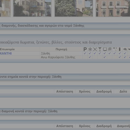
 διαμονής, διασκέδασης και αγορών στο νομό Ξάνθης