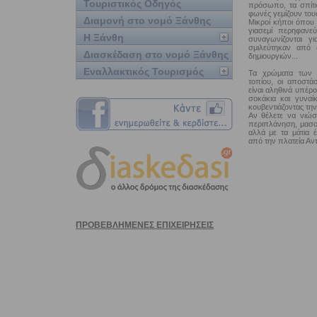
Τουριστικός Οδηγός
πρόσωπο, τα σπίτι
φωνές γεμίζουν τους
Διαμονή στο νομό Ξάνθης
Μικροί κήποι όπου 
γιασεμί περηφανε
Η Ξάνθη
συναγωνίζονται 
σμιλεύτηκαν από 
Διασκέδαση στο νομό Ξάνθης
δημιουργιών...
Εναλλακτικός Τουρισμός
Τα χρώματα των σ
τοπίου, οι αποστά
είναι αληθινά υπέρ
σοκάκια και γυναί
κουβεντιάζοντας την
Αν θέλετε να νιώσε
περιπλάνηση, μασο
αλλά με τα μάτια 
από την πλατεία Αντ