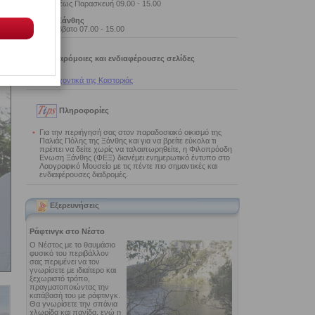
Δευτέρα έως Παρασκευή 09.00 - 15.00
Παζάρι Ξάνθης
Κάθε Σάββατο 07.00 - 15.00
Παρόμοιες και ενδιαφέρουσες σελίδες
•
Τα αρχοντικά της Καστοριάς
Πληροφορίες
•
Για την περιήγησή σας στον παραδοσιακό οικισμό της
Παλιάς Πόλης της Ξάνθης και για να βρείτε εύκολα τι
πρέπει να δείτε χωρίς να ταλαιπωρηθείτε, η Φιλοπρόοδη
Ενωση Ξάνθης (ΦΕΞ) διανέμει ενημερωτικό έντυπο στο
Λαογραφικό Μουσείο με τις πέντε πιο σημαντικές και
ενδιαφέρουσες διαδρομές.
Εξερευνήσεις