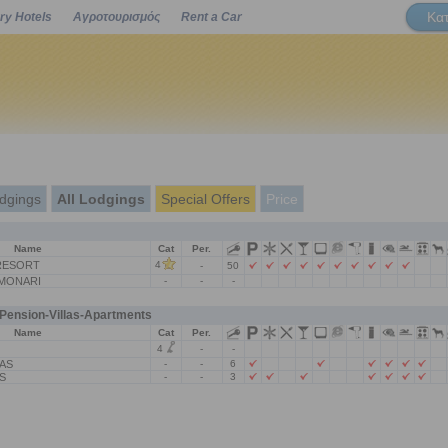
Κα
ry Hotels
Αγροτουρισμός
Rent a Car
Powered by
dgings
All Lodgings
Special Offers
Price
Name
Cat
Per.
RESORT
4
-
50
IMONARI
-
-
-
ension-Villas-Apartments
Name
Cat
Per.
4
-
-
LAS
-
-
6
S
-
-
3