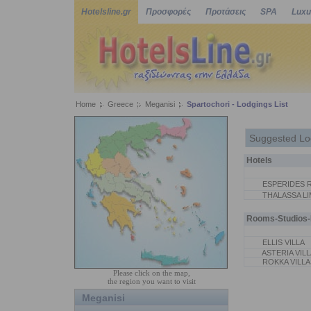
Hotelsline.gr
Προσφορές
Προτάσεις
SPA
Luxu
Home
Greece
Meganisi
Spartochori - Lodgings List
Suggested Lo
Hotels
ESPERIDES 
THALASSA L
Rooms-Studios-P
ELLIS VILLA
ASTERIA VIL
ROKKA VILLA
Please click on the map,
the region you want to visit
Meganisi