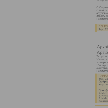
Ο Θορικός
Ο διπλός 
αρχαίου δ
στη θάλασ
Περισσότε
ΠΛΗΡΟ
Τηλ.: 2
Αρχα
Άρειο
Στα μέσα 
λόφους το
τέσσερις 
Σ' αυτήν 
διοικητική
Περισσότε
ΠΛΗΡΟ
Τηλ.: 2
Ωράριο
Χειμεριν
Πρόσβ
1. ΜΕΤΡ
2. Ηλεκτ
3. Μπλέ
(Ορφέως