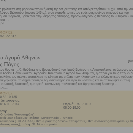
 βρίσκεται στη βορειοανατολική ακτή της Λαυρεωτικής και απέχει περίπου 50 χιλ. από την Α
λόφος Βελατούρι (υψους 145 μ.), που υπήρξε το κέντρο ενός μυκηναϊκου οικισμού και του
ήμου Θορικού, βρίσκεται στην άκρη της εύφορης, προσχωσιγενούς πεδιάδας του Θορικού, κ
σα.....
ρα....
ΦΟΡΙΕΣ:
2920.22.817
ία Αγορά Αθηνών
[Αθ
ς Πάγος
του 6ου αι. π.Χ. ιδρύθηκε στα βορειοδυτικά του Ιερού Βράχου της Ακροπόλεως, ανάμεσα στο
υ Αρείου Πάγου και του Αγοραίου Κολωνού, η Αγορά των Αθηνών, η οποία για τους επόμενο
τουλάχιστον αιώνες αποτέλεσε το κέντρο της πόλης των κλασικών και ελληνιστικών χρόνων
ανεγέρθηκαν τα σημαντικότερα δημόσια κτήρια και ιερά του άστεως και αναπτύχθηκε έντονη
, πολιτική, δικαστική, εμπορική, κοινωνική, πολιτιστική και θρησκευτική δραστηρ .....
ρα....
ΦΟΡΙΕΣ:
10.32.10.185
 λειτουργίας:
ό: 1/11 - 31/3
Θερινό: 1/4 - 31/10
08.00-18.00
αση:
Ο: στάση "Μοναστηράκι"
ρικός ΣΙδηρόδρομος: στάσεις "Μοναστηράκι", "Θησείο"
 λεωφορεία (ΕΘΕΛ-ΟΑΣΑ): 025 (Προφήτης Δανιήλ-Ιπποκράτους), 026 (Βοτανικός-Ιπποκράτους), 0
-Ιπποκράτους), στάση: Πλ. Μοναστηρακίου.