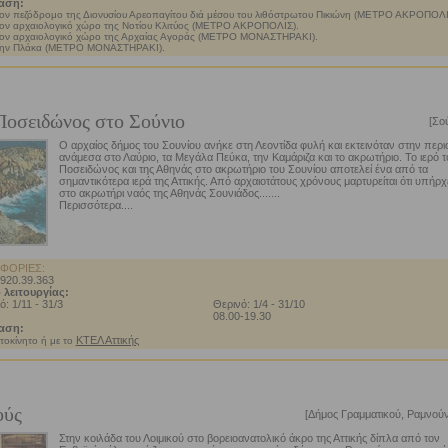
αση:
τον πεζόδρομο της Διονυσίου Αρεοπαγίτου διά μέσου του λιθόστρωτου Πικιώνη (ΜΕΤΡΟ ΑΚΡΟΠΟΛΙ
τον αρχαιολογικό χώρο της Νοτίου Κλιτύος (ΜΕΤΡΟ ΑΚΡΟΠΟΛΙΣ).
τον αρχαιολογικό χώρο της Αρχαίας Αγοράς (ΜΕΤΡΟ ΜΟΝΑΣΤΗΡΑΚΙ).
την Πλάκα (ΜΕΤΡΟ ΜΟΝΑΣΤΗΡΑΚΙ).
Ποσειδώνος στο Σούνιο
[Σού
Ο αρχαίος δήμος του Σουνίου ανήκε στη Λεοντίδα φυλή και εκτεινόταν στην περι
ανάμεσα στο Λαύριο, τα Μεγάλα Πεύκα, την Καμάριζα και το ακρωτήριο. Το ιερό τ
Ποσειδώνος και της Αθηνάς στο ακρωτήριο του Σουνίου αποτελεί ένα από τα
σημαντικότερα ιερά της Αττικής. Από αρχαιοτάτους χρόνους μαρτυρείται ότι υπήρχ
στο ακρωτήρι ναός της Αθηνάς Σουνιάδος.......
Περισσότερα....
ΦΟΡΙΕΣ:
2920.39.363
 λειτουργίας:
ό: 1/11 - 31/3
Θερινό: 1/4 - 31/10
08.00-19.30
αση:
ΚΤΕΛ Αττικής
τοκίνητο ή με το
ούς
[Δήμος Γραμματικού, Ραμνούν
Στην κοιλάδα του Λοιμικού στο βορειοανατολικό άκρο της Αττικής δίπλα από τον