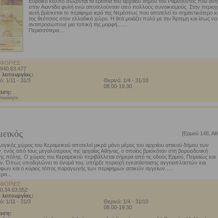
Ευβοϊκό κόλπο σώζονται τα ερείπια του αρχαίου δήμου του Ραμνούντος που ανή
στην Αιαντίδα φυλή ενώ αποτελούνταν από πολλούς συνοικισμούς. Στην περιοχ
αυτή βρίσκεται το περίφημο ιερό της Νεμέσεως που αποτελεί το σημαντικότερο ι
της θεότητος στον ελλαδικό χώρο. Η θεά μοιάζει πολύ με την Άρτεμη και ίσως να
αντιπροσώπευε μια τοπική της μορφή.......
Περισσότερα....
ΦΟΡΙΕΣ:
2940.63.477
 λειτουργίας:
ό: 1/11 - 31/3
Θερινό: 1/4 - 31/10
08.00-19.30
αση:
τοκίνητο
εικός
[Ερμού 148, Αθ
ογικός χώρος του Κεραμεικού αποτελεί μικρό μόνο μέρος του αρχαίου αττικού δήμου των
 ενός από τους μεγαλύτερους της αρχαίας Αθήνας, ο οποίος βρισκόταν στη βορειοδυτική
ς πόλης. Ο χώρος του Κεραμεικού περιβάλλεται σήμερα από τις οδούς Ερμού, Πειραιώς και
. Όπως υποδηλώνει το όνομά του, υπήρξε περιοχή εγκατάστασης αγγειοπλαστών και
φων και ο κύριος τόπος παραγωγής των περίφημων αττικών αγγείων......
ρα....
ΦΟΡΙΕΣ:
10.34.63.552
 λειτουργίας:
ό: 1/11 - 31/3
Θερινό: 1/4 - 31/10
08.00-19.30
αση: