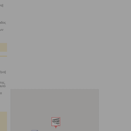
να]
ιδος
των
ήνα]
λης,
αυτό
τα