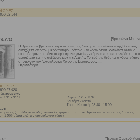
ρα....
ΦΟΡΙΕΣ:
2950.62.144
ρώνα
[Βραυρώνα Μεσογα
Η Βραυρώνα βρίσκεται στη νότια ακτή της Αττικής στον κολπίσκο της Βραώνας 
διασχίζεται από τον μικρό ποταμό Εράσινο. Στο λόφο όπου βρισκόταν αυτός ο
οικισμός ήταν κτισμένο το ιερό της Βαυρωνίας Αρτέμιδος που αποτελεί ένα απο τ
αρχαιότερα και πιο σεβάσμια ιερά της Αττικής. Το ιερό της θεάς και ο γύρω χώρος
αποτελουν τον Αρχαιολογικό Χώρο της Βραυρώνας.......
Περισσότερα....
ΦΟΡΙΕΣ:
2990.27.020
 λειτουργίας:
ό: 1/11 - 31/3
Θερινό: 1/4 - 31/10
Δευτέρα κλειστά.
Τρίτη - Κυριακή: 08:30 - 15:00
αση:
αυρώνας (από Μαρκόπουλο), αστικό λεωφορείο από Εθνική Άμυνα έως το τέρμα της Λούτσας
ση 1.500 μέτρα από τον αρχαιολογικό χώρο).
ός
[Περιοχή Θορικού, Λαύρ