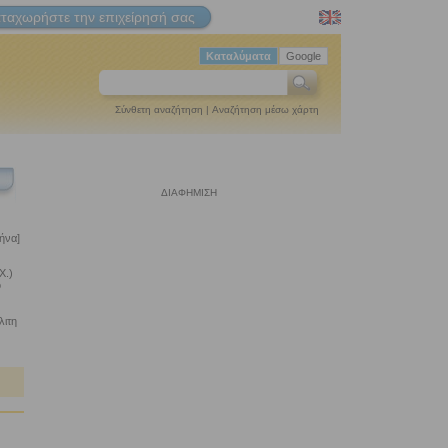
ταχωρήστε την επιχείρησή σας
Καταλύματα
Google
Σύνθετη αναζήτηση
|
Αναζήτηση μέσω χάρτη
ΔΙΑΦΗΜΙΣΗ
ήνα]
Χ.)
ο
λιτη