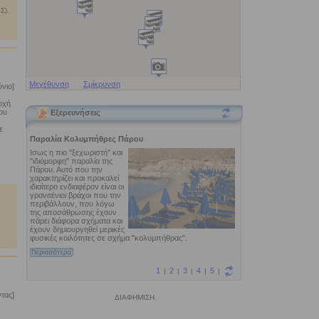
Σ).
Μεγέθυνση
Σμίκρυνση
νιο]
οχή
ου
Εξερευνήσεις
ε
τας]
ΔΙΑΦΗΜΙΣΗ