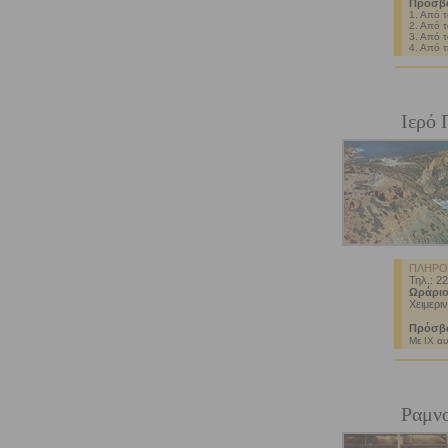
Πρόσβ
1. Από 
2. Από 
3. Από 
4. Από 
Ιερό 
ΠΛΗΡΟ
Τηλ.: 2
Ωράριο
Χειμεριν
Πρόσβ
Με ΙΧ αυ
Ραμν