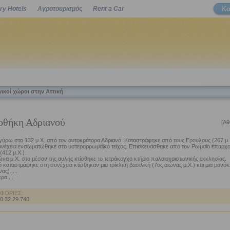
Κα
ry Hotels
Αγροτουρισμός
Rent a Car
Powered by
ικοί χώροι στην Αττική
οθήκη Αδριανού
[Αθ
γύρω στο 132 μ.Χ. από τον αυτοκράτορα Αδριανό. Καταστράφηκε από τους Ερουλους (267 μ.
συνέχεια ενσωματώθηκε στο υστερορρωμαϊκό τείχος. Επισκευάσθηκε από τον Ρωμαίο έπαρχ
(412 μ.Χ.).
ώνα μ.Χ. στο μέσον της αυλής κτίσθηκε το τετράκογχο κτήριο παλαιοχριστιανικής εκκλησίας.
 καταστράφηκε στη συνέχεια κτίσθηκαν μια τρίκλιτη βασιλική (7ος αιώνας μ.Χ.) και μια μονόκ
ας).....
ρα....
ΦΟΡΙΕΣ:
10.32.29.740