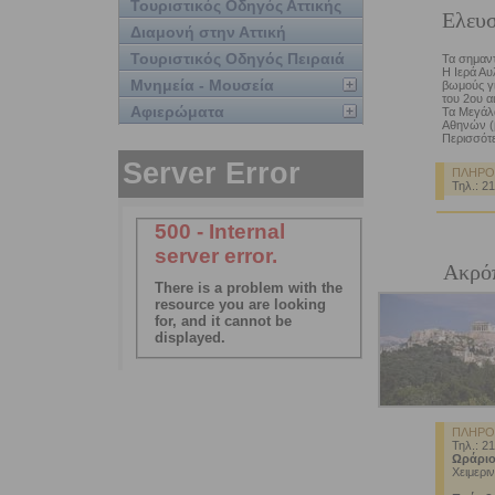
Τουριστικός Οδηγός Αττικής
Ελευσ
Διαμονή στην Αττική
Τουριστικός Οδηγός Πειραιά
Τα σημαντ
Η Ιερά Αυ
Μνημεία - Μουσεία
βωμούς γι
του 2ου α
Αφιερώματα
Τα Μεγάλ
Αθηνών (β'
Περισσότε
ΠΛΗΡΟ
Τηλ.: 2
Ακρό
ΠΛΗΡΟ
Τηλ.: 2
Ωράριο
Χειμεριν