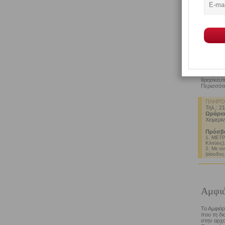
Χώρος δ
Νότια
Η Νότια Κ
μορφολογί
πηγών με 
πλευρά τ
θρησκευτικ
Περισσότε
ΠΛΗΡΟ
Τηλ.: 2
Ωράριο
Χειμεριν
Πρόσβ
1. ΜΕΤΡΟ
Κλιτύος)
2. Με το
(είσοδος
Αμφι
Το Αμφιάρ
που τη δι
στην αρχα