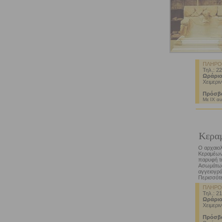
ΠΛΗΡΟ
Τηλ.: 2
Ωράριο
Χειμεριν
Πρόσβ
Με ΙΧ αυ
Κεραμ
Ο αρχαιολ
Κεραμέων,
παρυφή τη
Ασωμάτων
αγγειογρά
Περισσότε
ΠΛΗΡΟ
Τηλ.: 2
Ωράριο
Χειμεριν
Πρόσβ