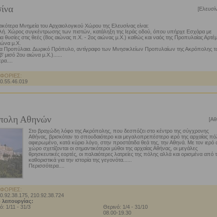
ίνα
[Ελευσί
ικότερα Μνημεία του Αρχαιολογικού Χώρου της Ελευσίνας είναι:
λή. Χώρος συγκέντρωσης των πιστών, κατάληξη της Ιεράς οδού, όπου υπήρχε Εσχάρα με
α θυσίες στις θεές (8ος αιώνας π.Χ. - 2ος αιώνας μ.Χ.) καθώς και ναός της Προπυλαίας Αρτέμ
ιώνα μ.Χ.
α Προπύλαια. Δωρικό Πρόπυλο, αντίγραφο των Μνησικλείων Προπυλαίων της Ακρόπολης 
 μισό 2ου αιώνα μ.Χ.)......
ρα....
ΦΟΡΙΕΣ:
10.55.46.019
πολη Αθηνών
[Αθ
Στο βραχώδη λόφο της Ακρόπολης, που δεσπόζει στο κέντρο της σύγχρονης
Αθήνας, βρισκόταν το σπουδαιότερο και μεγαλοπρεπέστερο ιερό της αρχαίας πό
αφιερωμένο, κατά κύριο λόγο, στην προστάτιδα θεά της, την Αθηνά. Με τον ιερό 
χώρο σχετίζονται οι σημαντικότεροι μύθοι της αρχαίας Αθήνας, οι μεγάλες
θρησκευτικές εορτές, οι παλαιότερες λατρείες της πόλης αλλά και ορισμένα από 
καθοριστικά για την ιστορία της γεγονότα......
Περισσότερα....
ΦΟΡΙΕΣ:
10.92.38.175, 210.92.38.724
 λειτουργίας:
ό: 1/11 - 31/3
Θερινό: 1/4 - 31/10
08.00-19.30