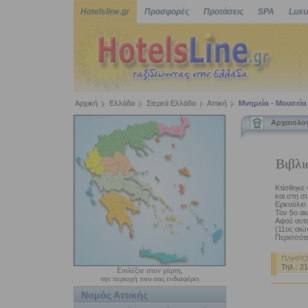
Hotelsline.gr
Προσφορές
Προτάσεις
SPA
Luxu
Αρχική
Ελλάδα
Στερεά Ελλάδα
Αττική
Μνημεία - Μουσεία
Αρχαιολογ
Βιβλι
Κτίσθηκε 
και στη 
Ερκούλιο 
Τον 5ο αι
Αφού αυτό
(11ος αιών
Περισσότε
ΠΛΗΡΟ
Τηλ.: 2
Επιλέξτε στον χάρτη,
την περιοχή που σας ενδιαφέρει
Νομός Αττικής