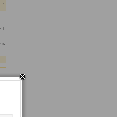
 του
να]
ό την
ήνα]
λά
ν