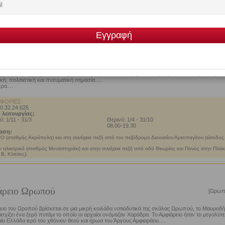
ιαρκώς επισκέψιμος.
 Κλιτύς Ακροπόλεως Αθηνών
[Αθ
λιτύς της Ακρόπολης αποτέλεσε από νωρίς πόλο έλξης για τους κατοίκους της Αθήνας λόγω 
ας του εδάφους της και της φυσικής προστασίας που τους παρείχε, καθώς και της ύπαρξης
πόσιμο νερό. Από τους αρχαϊκούς χρόνους και για πολλούς αιώνες, η ανέγερση στη νότια
ης Ακρόπολης σημαντικών ιερών και θεατρικών οικοδομημάτων της προσέδωσαν μεγάλη
ή, πολιτιστική και πνευματική σημασία.....
ρα....
ΦΟΡΙΕΣ:
10.32.24.625
 λειτουργίας:
ό: 1/11 - 31/3
Θερινό: 1/4 - 31/10
08.00-19.30
αση:
 (σταθμός Ακρόπολη) και στη συνέχεια πεζή από τον πεζόδρομο Διονυσίου Αρεοπαγίτου (είσοδος
.
ν ηλεκτρικό (σταθμός Μοναστηράκι) και στην συνέχεια πεζή από οδό Θεωρίας και Πανός στην Πλάκ
 Β. Κλιτύος).
άρειο Ωρωπού
[Ωρωπ
ειο του Ωροπού βρίσκεται σε μια μικρή κοιλάδα νοτιοδυτικά της σκάλας Ωρωπού, το Μαυροδή
ασχίζει ένα ξερό ποτάμι το οποίο οι αρχαίοι ονόμαζαν Χαράδρα. Το Αμφιάρειο ήταν το μεγαλύτ
ία Ελλάδα ιερό του χθόνιου θεού και ήρωα του Άργους Αμφιαράου.....