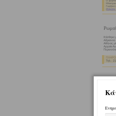
Ο χώρος
Ηλεκτρικ
Γκαζιού 
(
Χάρτης
Ρωμα
Κτίσθηκε 
Αδριανού 
Αθήνας μέ
Αρχαία Αγ
Περισσότε
ΠΛΗΡΟ
Τηλ.: 2
Ακαδ
Το προάστ
έμεινε στ
Κατοικήθη
περιοχή τ
Περισσότε
ΠΛΗΡΟ
Τηλ.: 2