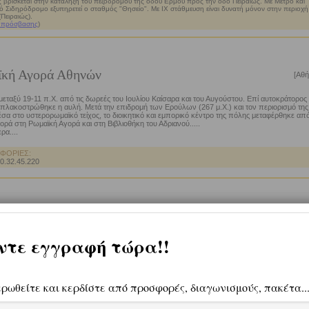
 βρίσκεται στην κατάληξη του πεζοδρόμου της οδού Ερμού προς την οδό Πειραιώς. Με Μετρό και
ό Σιδηρόδρομο εξυπηρετεί ο σταθμός "Θησείο". Με ΙΧ στάθμευση είναι δυνατή μόνον στην περιοχή
(Πειραιώς).
 πρόσβασης
)
ϊκή Αγορά Αθηνών
[Αθή
μεταξύ 19-11 π.Χ. από τις δωρεές του Ιουλίου Καίσαρα και του Αυγούστου. Επί αυτοκράτορος
πλακοστρώθηκε η αυλή. Μετά την επιδρομή των Ερούλων (267 μ.Χ.) και τον περιορισμό της
σα στο υστερορωμαϊκό τείχος, το διοικητικό και εμπορικό κέντρο της πόλης μεταφέρθηκε απ
ορά στη Ρωμαϊκή Αγορά και στη Βιβλιοθήκη του Αδριανού.....
ρα....
ΦΟΡΙΕΣ:
10.32.45.220
ημία Πλάτωνος
[Ακαδημία Πλάτωνος, Αθ
ιο αυτό των Αθηνών οφείλει την ονομασία του στον επώνυμο ήρωα Ακάδημο ή Εκάδημο, αλ
ην ιστορία εξ αιτίας της περίφημης φιλοσοφικής σχολής, που ίδρυσε στην περιοχή ο Πλάτων.
κε από τα προϊστορικά χρόνια μέχρι τον 6ο μ.Χ. αιώνα. Κατά τον 6ο π.Χ. αιώνα ιδρύθηκε στη
ο ένα από τα τρία ονομαστά Γυμνάσια των Αθηνών.....
ρα....
ΦΟΡΙΕΣ:
10.32.19.776