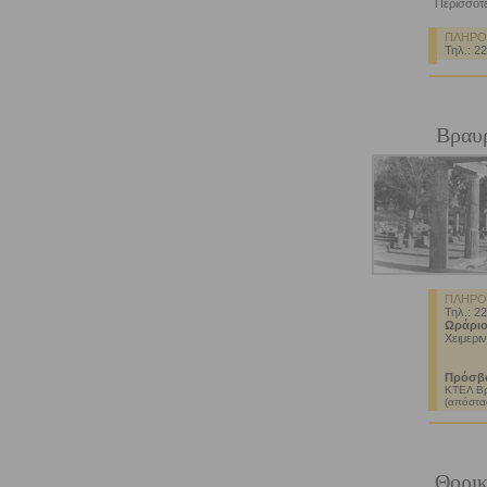
Περισσότε
ΠΛΗΡΟ
Τηλ.: 2
Βραυ
ΠΛΗΡΟ
Τηλ.: 2
Ωράριο
Χειμεριν
Πρόσβ
ΚΤΕΛ Βρ
(απόστα
Θορικ