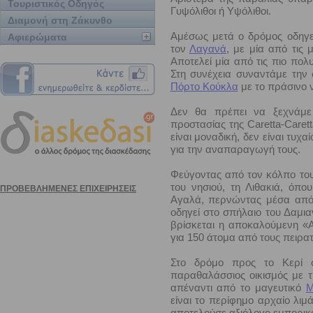
Τουριστικός Οδηγός
Γυψόλιθοι ή Υψόλιθοι.
Διαμονή στη Ζάκυνθο
Αμέσως μετά ο δρόμος οδηγεί
Αφιερώματα
τον
Λαγανά
, με μία από τις
Αποτελεί μία από τις πιο πολ
Στη συνέχεια συναντάμε την
Πόρτο Κούκλα
με το πράσινο ν
Δεν θα πρέπει να ξεχνάμε
προστασίας της Caretta-Caret
είναι μοναδική, δεν είναι τυχ
για την αναπαραγωγή τους.
Φεύγοντας από τον κόλπο του
του νησιού, τη Λιθακιά, όπ
Αγαλά, περνώντας μέσα από 
οδηγεί στο σπήλαιο του Δαμι
βρίσκεται η αποκαλούμενη «Α
για 150 άτομα από τους πειρατ
Στο δρόμο προς το Κερί
παραθαλάσσιος οικισμός με τ
απέναντι από το μαγευτικό
Μ
είναι το περίφημο αρχαίο λιμ
αποτελούσε αξιόλογο εμπορικ