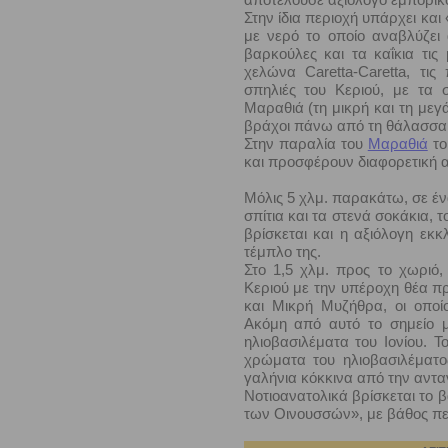
Στην ίδια περιοχή υπάρχει κα
με νερό το οποίο αναβλύζει 
βαρκούλες και τα καΐκια τις
χελώνα Caretta-Caretta, τις
σπηλιές του Κεριού, με τα 
Μαραθιά (τη μικρή και τη μεγ
βράχοι πάνω από τη θάλασσα 
Στην παραλία του
Μαραθιά
το
και προσφέρουν διαφορετική α
Μόλις 5 χλμ. παρακάτω, σε ένα
σπίτια και τα στενά σοκάκια, 
βρίσκεται και η αξιόλογη εκ
τέμπλο της.
Στο 1,5 χλμ. προς το χωριό,
Κεριού με την υπέροχη θέα π
και Μικρή Μυζήθρα, οι οπο
Ακόμη από αυτό το σημείο 
ηλιοβασιλέματα του Ιονίου. 
χρώματα του ηλιοβασιλέματο
γαλήνια κόκκινα από την αντ
Νοτιοανατολικά βρίσκεται το 
των Οινουσσών», με βάθος πε