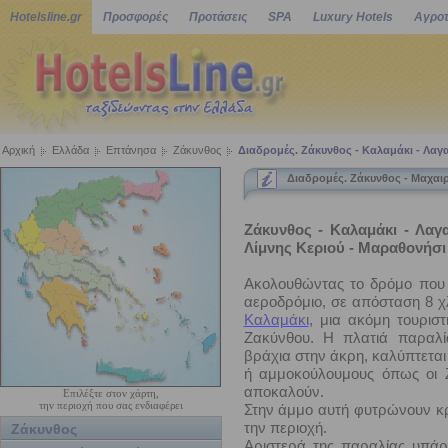
Hotelsline.gr
Προσφορές
Προτάσεις
SPA
Luxury Hotels
Αγροτ
Αρχική
Ελλάδα
Επτάνησα
Ζάκυνθος
Διαδρομές. Ζάκυνθος - Καλαμάκι - Λαγα
Διαδρομές. Ζάκυνθος - Μαχαιρ
Ζάκυνθος - Καλαμάκι - Λαγ
Λίμνης Κεριού - Μαραθονήσι 
Ακολουθώντας το δρόμο που 
αεροδρόμιο, σε απόσταση 8 χλ
Καλαμάκι
, μια ακόμη τουριστ
Ζακύνθου. Η πλατιά παραλί
βράχια στην άκρη, καλύπτετα
ή αμμοκούλουμους όπως οι Ζ
αποκαλούν.
Επιλέξτε στον χάρτη,
την περιοχή που σας ενδιαφέρει
Στην άμμο αυτή φυτρώνουν κρί
την περιοχή.
Ζάκυνθος
Αριστερά της παραλίας υπάρ