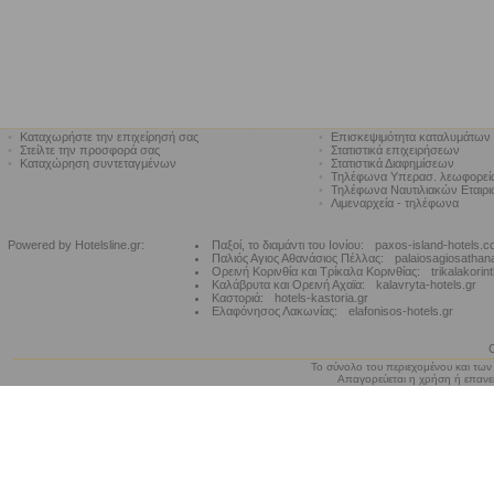
•
Καταχωρήστε την επιχείρησή σας
•
Επισκεψιμότητα καταλυμάτων
•
Στείλτε την προσφορά σας
•
Στατιστικά επιχειρήσεων
•
Καταχώρηση συντεταγμένων
•
Στατιστικά Διαφημίσεων
•
Τηλέφωνα Υπερασ. λεωφορε
•
Τηλέφωνα Ναυτιλιακών Εταιρ
•
Λιμεναρχεία - τηλέφωνα
Powered by Hotelsline.gr:
Παξοί, το διαμάντι του Ιονίου:
paxos-island-hotels.
Παλιός Αγιος Αθανάσιος Πέλλας:
palaiosagiosathan
Ορεινή Κορινθία και Τρίκαλα Κορινθίας:
trikalakorin
Καλάβρυτα και Ορεινή Αχαϊα:
kalavryta-hotels.gr
Καστοριά:
hotels-kastoria.gr
Ελαφόνησος Λακωνίας:
elafonisos-hotels.gr
Το σύνολο του περιεχομένου και των
Απαγορεύεται η χρήση ή επανεκ