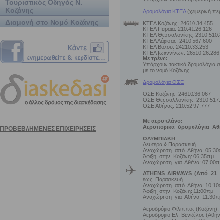
Τουριστικός Οδηγός Ν.
Κοζάνης
Δρομολόγια ΚΤΕΛ
(χειμερινή πε
Διαμονή στο Νομό Κοζάνης
ΚΤΕΛ Κοζάνης: 24610.34.455
ΚΤΕΛ Πειραιά: 210.41.26.126
ΚΤΕΛ Θεσσαλονίκης: 2310.510.
ΚΤΕΛ Λάρισας: 2410.567.600
ΚΤΕΛ Βόλου: 24210.33.253
ΚΤΕΛ Ιωαννίνων: 26510.26.286
Με τρένο:
Υπάρχουν τακτικά δρομολόγια 
με το νομό Κοζάνης.
Δρομολόγια ΟΣΕ
ΟΣΕ Κοζάνης: 24610.36.067
ΟΣΕ Θεσσαλλονίκης: 2310.517
ΟΣΕ Αθήνας: 210.52.97.777
Με αεροπλάνο:
Αεροπορικά δρομολόγια Αθή
ΟΛΥΜΠΙΑΚΗ
Δευτέρα & Παρασκευή
Αναχώρηση από Αθήνα: 05:30
Άφιξη στην Κοζάνη: 06:35πμ
Αναχώρηση για Αθήνα: 07:00π
ATHENS
AIRWAYS
(Από 21 Μ
έως Παρασκευή
Αναχώρηση από Αθήνα: 10:10
Άφιξη στην Κοζάνη: 11:00πμ
Αναχώρηση για Αθήνα: 11:30π
Αεροδρόμιο Φίλιππος (Κοζάνη):
Αεροδρομιο Ελ. Βενιζέλος (Αθήν