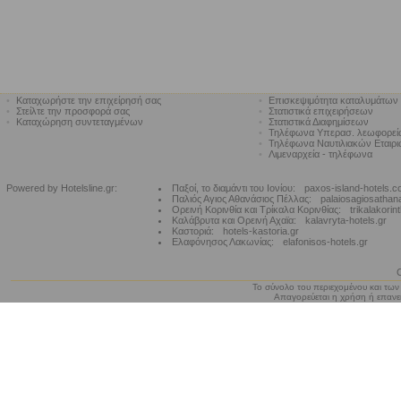
•
Καταχωρήστε την επιχείρησή σας
•
Επισκεψιμότητα καταλυμάτων
•
Στείλτε την προσφορά σας
•
Στατιστικά επιχειρήσεων
•
Καταχώρηση συντεταγμένων
•
Στατιστικά Διαφημίσεων
•
Τηλέφωνα Υπερασ. λεωφορε
•
Τηλέφωνα Ναυτιλιακών Εταιρ
•
Λιμεναρχεία - τηλέφωνα
Powered by Hotelsline.gr:
Παξοί, το διαμάντι του Ιονίου:
paxos-island-hotels.
Παλιός Αγιος Αθανάσιος Πέλλας:
palaiosagiosathan
Ορεινή Κορινθία και Τρίκαλα Κορινθίας:
trikalakorin
Καλάβρυτα και Ορεινή Αχαϊα:
kalavryta-hotels.gr
Καστοριά:
hotels-kastoria.gr
Ελαφόνησος Λακωνίας:
elafonisos-hotels.gr
Το σύνολο του περιεχομένου και των
Απαγορεύεται η χρήση ή επανεκ