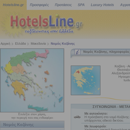
Hotelsline.gr
Προσφορές
Προτάσεις
SPA
Luxury Hotels
Αγροτ
Αρχική
Ελλάδα
Μακεδονία
Νομός Κοζάνης
Νομός Κοζάνης, πληροφορίες
Κοζάνη - Α
Θεσσαλο
Αλεξανδρού
Ηγουμεν
Ιωάν
ΣΥΓΚΟΙΝΩΝΙΑ - ΜΕΤΑ
Με αυτοκίνητο:
Επιλέξτε στον χάρτη,
Η πρόσβαση στο νομό Κοζάνης ε
την περιοχή που σας ενδιαφέρει
υπάρχοντος οδικού δικτύου.
Νομός Κοζάνης
Με λεωφορείο
:
Υπάρχουν τακτικά δρομολόγια π