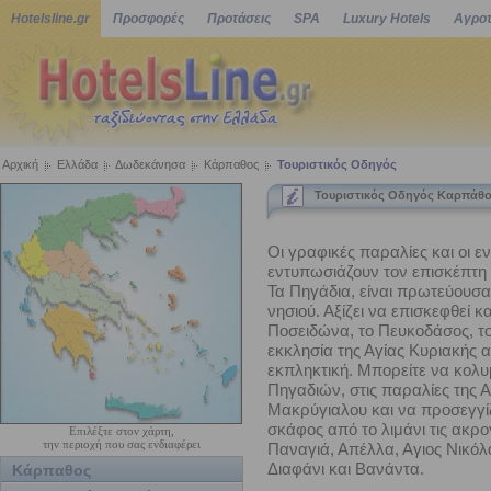
Hotelsline.gr
Προσφορές
Προτάσεις
SPA
Luxury Hotels
Αγροτ
Αρχική
Ελλάδα
Δωδεκάνησα
Κάρπαθος
Τουριστικός Οδηγός
Τουριστικός Οδηγός Καρπάθ
Οι γραφικές παραλίες και οι ε
εντυπωσιάζουν τον επισκέπτη
Τα Πηγάδια, είναι πρωτεύουσα 
νησιού. Αξίζει να επισκεφθεί κ
Ποσειδώνα, το Πευκοδάσος, το
εκκλησία της Αγίας Κυριακής α
εκπληκτική. Μπορείτε να κολ
Πηγαδιών, στις παραλίες της 
Μακρύγιαλου και να προσεγγίζ
σκάφος από το λιμάνι τις ακρο
Επιλέξτε στον χάρτη,
την περιοχή που σας ενδιαφέρει
Παναγιά, Απέλλα, Αγιος Νικόλ
Διαφάνι και Βανάντα.
Κάρπαθος