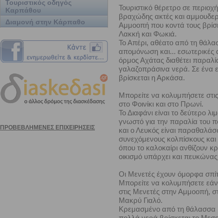
Τουριστικός οδηγός
Τουριστικό θέρετρο σε περιοχή
Καρπάθου
βραχώδης ακτές και αμμουδερέ
Διαμονή στην Κάρπαθο
Αμμοοπή που κοντά τους βρίσκ
Λακκή και Φωκιά.
Το Απέρι, αθέατο από τη θάλασ
απομόνωση και... εσωτερικές 
όρμος Αχάτας διαθέτει παραλί
γαλαζοπράσινα νερά. Σε ένα 
βρίσκεται η Αρκάσα.
Μπορείτε να κολυμπήσετε στις
στο Φοινίκι και στο Πρωνί.
Το Διαφάνι είναι το δεύτερο λιμ
γνωστό για την παραλία του π
και ο Λευκός είναι παραθαλάσ
συνεχόμενους κολπίσκους και
όπου το καλοκαίρι ανθίζουν κ
οικισμό υπάρχει και πευκώνας
Οι Μενετές έχουν όμορφα σπίτ
Μπορείτε να κολυμπήσετε εάν 
στις Μενετές στην Αμμοοπή, σ
Μακρύ Γιαλό.
Κρεμασμένο από τη θάλασσα μ
πολλά νερά βρίσκεται το Μεσο