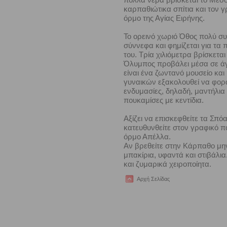
καρπαθιώτικα σπίτια και τον 
όρμο της Αγίας Ειρήνης.
Το ορεινό χωριό Όθος πολύ συ
σύννεφα και φημίζεται για τα
του. Τρία χιλιόμετρα βρίσκεται
Όλυμπος προβάλει μέσα σε άγρ
είναι ένα ζωντανό μουσείο και
γυναικών εξακολουθεί να φορ
ενδυμασίες, δηλαδή, μαντήλια 
πουκαμίσες με κεντίδια.
Αξίζει να επισκεφθείτε τα Σπό
κατευθυνθείτε στον γραφικό π
όρμο Απέλλα.
Αν βρεθείτε στην Κάρπαθο μην
μπακίρια, υφαντά και στιβάλι
και ζυμαρικά χειροποίητα.
Αρχή Σελίδας