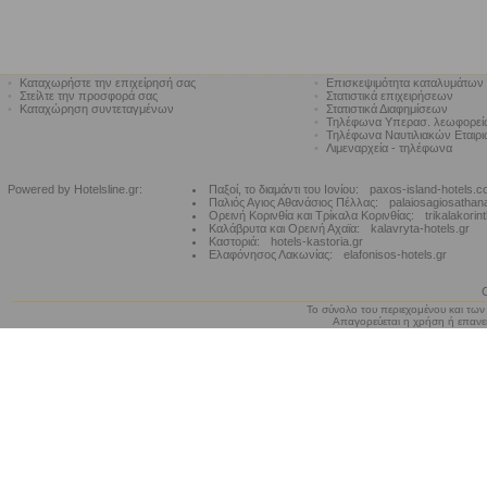
•
Καταχωρήστε την επιχείρησή σας
•
Επισκεψιμότητα καταλυμάτων
•
Στείλτε την προσφορά σας
•
Στατιστικά επιχειρήσεων
•
Καταχώρηση συντεταγμένων
•
Στατιστικά Διαφημίσεων
•
Τηλέφωνα Υπερασ. λεωφορε
•
Τηλέφωνα Ναυτιλιακών Εταιρ
•
Λιμεναρχεία - τηλέφωνα
Powered by Hotelsline.gr:
Παξοί, το διαμάντι του Ιονίου:
paxos-island-hotels.
Παλιός Αγιος Αθανάσιος Πέλλας:
palaiosagiosathan
Ορεινή Κορινθία και Τρίκαλα Κορινθίας:
trikalakorin
Καλάβρυτα και Ορεινή Αχαϊα:
kalavryta-hotels.gr
Καστοριά:
hotels-kastoria.gr
Ελαφόνησος Λακωνίας:
elafonisos-hotels.gr
Το σύνολο του περιεχομένου και των
Απαγορεύεται η χρήση ή επανεκ