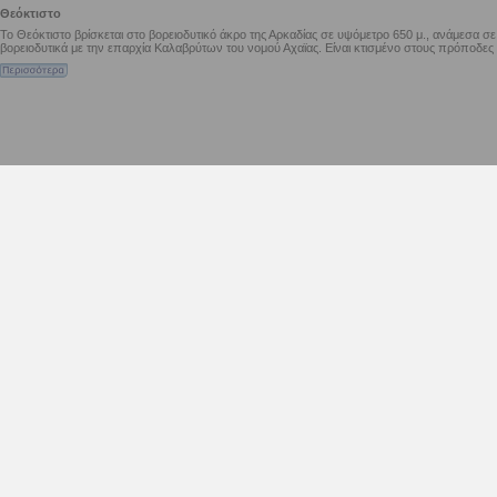
Θεόκτιστο
Το Θεόκτιστο βρίσκεται στο βορειοδυτικό άκρο της Αρκαδίας σε υψόμετρο 650 μ., ανάμεσα σ
βορειοδυτικά με την επαρχία Καλαβρύτων του νομού Αχαϊας. Είναι κτισμένο στους πρόποδες τ