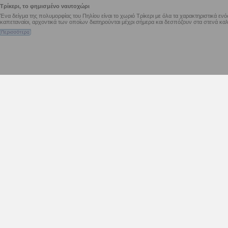
Τρίκερι, το φημισμένο ναυτοχώρι
Ένα δείγμα της πολυμορφίας του Πηλίου είναι το χωριό Τρίκερι με όλα τα χαρακτηριστικά ενό
καπεταναίοι, αρχοντικά των οποίων διατηρούνται μέχρι σήμερα και δεσπόζουν στα στενά καλντ