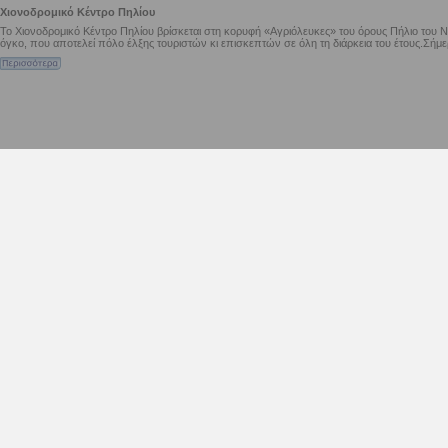
Χιονοδρομικό Κέντρο Πηλίου
Το Χιονοδρομικό Κέντρο Πηλίου βρίσκεται στη κορυφή «Αγριόλευκες» του όρους Πήλιο του Ν.
όγκο, που αποτελεί πόλο έλξης τουριστών κι επισκεπτών σε όλη τη διάρκεια του έτους.Σήμε