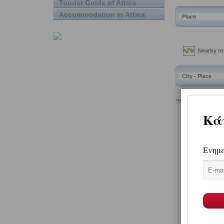
Tourist Guide of Attica
Accommodation in Attica