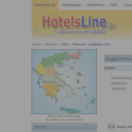
Hotelsline.gr
Προσφορές
Προτάσεις
SPA
Luxu
Home
Greece
Attiki
Kavouri - Lodgings List
Suggested Lo
Hotels
DIVANI APOL
AMARYLIA
SUNRISE
Please click on the map,
the region you want to visit
Attica