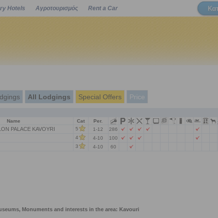
Κα
ry Hotels
Αγροτουρισμός
Rent a Car
Powered by
dgings
All Lodgings
Special Offers
Price
Name
Cat
Per.
LON PALACE KAVOYRI
5
1-12
286
4
4-10
100
3
4-10
60