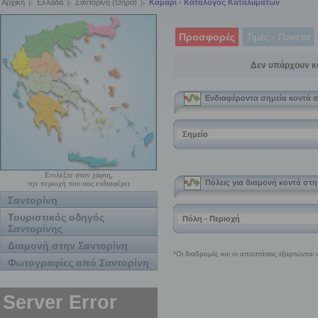
Αρχική
Ελλάδα
Σαντορίνη (Θήρα)
Καμάρι - Κατάλογος Καταλυμάτων
Προσφορές
Τιμές - Πακέτα
Δεν υπάρχουν κ
Επιλέξτε στον χάρτη,
την περιοχή που σας ενδιαφέρει
Σαντορίνη
Τουριστικός οδηγός
Σαντορίνης
Διαμονή στην Σαντορίνη
Φωτογραφίες από Σαντορίνη