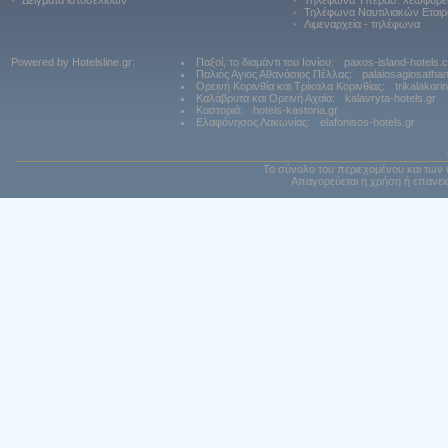
•
Δείγματα ιστοσελίδων
•
Τηλέφωνα Υπερασ. λεωφορε
•
Τηλέφωνα Ναυτιλιακών Εταιρ
•
Λιμεναρχεία - τηλέφωνα
Powered by Hotelsline.gr:
Παξοί, το διαμάντι του Ιονίου:
paxos-island-hotels.
Παλιός Αγιος Αθανάσιος Πέλλας:
palaiosagiosatha
Ορεινή Κορινθία και Τρίκαλα Κορινθίας:
trikalakori
Καλάβρυτα και Ορεινή Αχαϊα:
kalavryta-hotels.gr
Καστοριά:
hotels-kastoria.gr
Ελαφόνησος Λακωνίας:
elafonisos-hotels.gr
Το σύνολο του περιεχομένου και των 
Απαγορεύεται η χρήση ή επανεκ