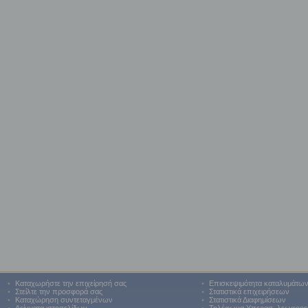
•
Καταχωρήστε την επιχείρησή σας
•
Επισκεψιμότητα καταλυμάτω
•
Στείλτε την προσφορά σας
•
Στατιστικά επιχειρήσεων
•
Καταχώρηση συντεταγμένων
•
Στατιστικά Διαφημίσεων