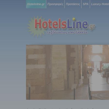
Hotelsline.gr
Προσφορές
Προτάσεις
SPA
Luxury Hote