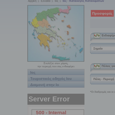
Αρχική
Ελλάδα
Ιος
Ιος - Κατάλογος Καταλυμάτων
Προσφορές
Επιλέξτε στον χάρτη,
την περιοχή που σας ενδιαφέρει
Ιος
Τουριστικός οδηγός Ιου
Διαμονή στην Ιο