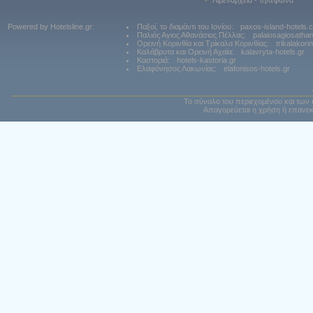
•
Λιμεναρχεία - τηλέφωνα
Powered by Hotelsline.gr:
Παξοί, το διαμάντι του Ιονίου:
paxos-island-hotels.
Παλιός Αγιος Αθανάσιος Πέλλας:
palaiosagiosatha
Ορεινή Κορινθία και Τρίκαλα Κορινθίας:
trikalakori
Καλάβρυτα και Ορεινή Αχαϊα:
kalavryta-hotels.gr
Καστοριά:
hotels-kastoria.gr
Ελαφόνησος Λακωνίας:
elafonisos-hotels.gr
Το σύνολο του περιεχομένου και των 
Απαγορεύεται η χρήση ή επανεκ