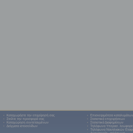
•
Καταχωρήστε την επιχείρησή σας
•
Επισκεψιμότητα καταλυμάτω
•
Στείλτε την προσφορά σας
•
Στατιστικά επιχειρήσεων
•
Καταχώρηση συντεταγμένων
•
Στατιστικά Διαφημίσεων
•
Δείγματα ιστοσελίδων
•
Τηλέφωνα Υπερασ. λεωφορε
•
Τηλέφωνα Ναυτιλιακών Εταιρ