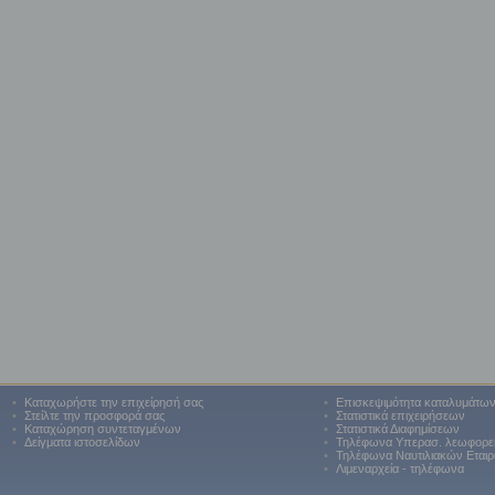
•
Καταχωρήστε την επιχείρησή σας
•
Επισκεψιμότητα καταλυμάτω
•
Στείλτε την προσφορά σας
•
Στατιστικά επιχειρήσεων
•
Καταχώρηση συντεταγμένων
•
Στατιστικά Διαφημίσεων
•
Δείγματα ιστοσελίδων
•
Τηλέφωνα Υπερασ. λεωφορε
•
Τηλέφωνα Ναυτιλιακών Εταιρ
•
Λιμεναρχεία - τηλέφωνα