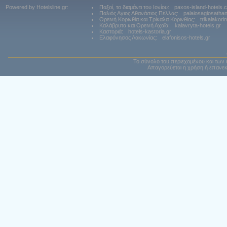
Powered by Hotelsline.gr:
Παξοί, το διαμάντι του Ιονίου:
paxos-island-hotels.
Παλιός Αγιος Αθανάσιος Πέλλας:
palaiosagiosatha
Ορεινή Κορινθία και Τρίκαλα Κορινθίας:
trikalakori
Καλάβρυτα και Ορεινή Αχαϊα:
kalavryta-hotels.gr
Καστοριά:
hotels-kastoria.gr
Ελαφόνησος Λακωνίας:
elafonisos-hotels.gr
Το σύνολο του περιεχομένου και των 
Απαγορεύεται η χρήση ή επανεκ